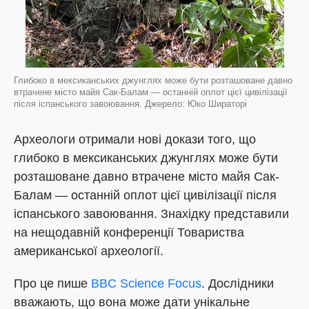
Глибоко в мексиканських джунглях може бути розташоване давно
втрачене місто майя Сак-Балам — останній оплот цієї цивілізації
після іспанського завоювання. Джерело: Юко Шираторі
Археологи отримали нові докази того, що
глибоко в мексиканських джунглях може бути
розташоване давно втрачене місто майя Сак-
Балам — останній оплот цієї цивілізації після
іспанського завоювання. Знахідку представили
на нещодавній конференції Товариства
американської археології.
Про це пише
BBC Science Focus
. Дослідники
вважають, що вона може дати унікальне