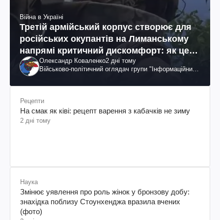
Війна в Україні
Третій армійський корпус створює для
російських окупантів на Лиманському
напрямі критичний дискомфорт: як це
Олександр Коваленко
2 дні тому
вдалося
Військово-політичний оглядач групи "Інформаційний
спротив"
Рецепти
На смак як ківі: рецепт варення з кабачків не зиму
2 дні тому
Наука
Змінює уявлення про роль жінок у бронзову добу:
знахідка поблизу Стоунхенджа вразила вчених
(фото)