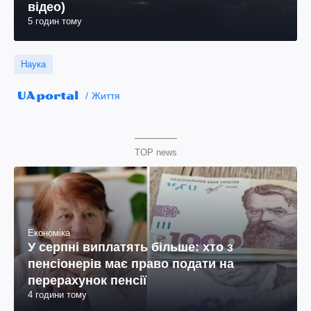
відео)
5 годин тому
Наука
Життя
TOP news
Економіка
У серпні виплатять більше: хто з
пенсіонерів має право подати на
перерахунок пенсії
4 години тому