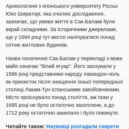
Археологиня з японського університету Ріссьо
Юко Шираторі, яка очолює дослідження,
зазначає, що умови життя в Сак-Баламі були
вкрай складними. За історичними джерелами,
ще у 1694 році тут могло налічуватися понад
сотню житлових будинків.
Назва поселення Сак-Балам у перекладі з мови
майя означає "білий ягуар". Його заснували у
1586 році представники народу лакандон-чоль
як прихисток після знищення їхньої попередньої
столиці Лакам-Тун іспанськими завойовниками.
Місто проіснувало понад століття, аж поки у
1695 році не було остаточно захоплене, а до
1712 року остаточно занепало і було покинуте.
Читайте також:
Науковці розгадали секрети