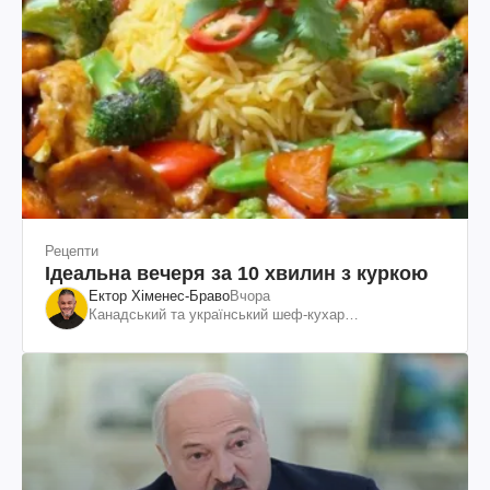
Рецепти
Ідеальна вечеря за 10 хвилин з куркою
Ектор Хіменес-Браво
Вчора
Канадський та український шеф-кухар
колумбійського походження, бізнесмен, телеведучий