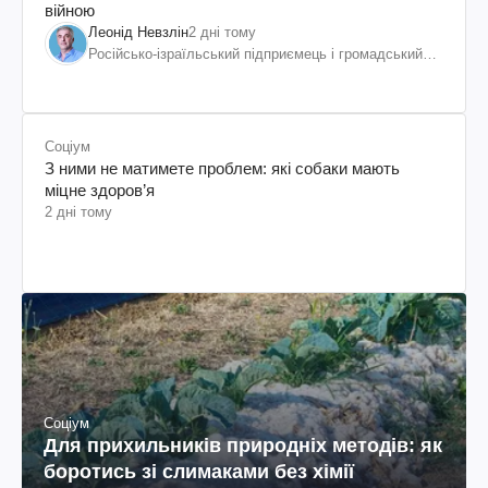
війною
Леонід Невзлін
2 дні тому
Російсько-ізраїльський підприємець і громадський
діяч, колишній віцепрезидент "ЮКОСа"
Соціум
З ними не матимете проблем: які собаки мають
міцне здоров’я
2 дні тому
Соціум
Для прихильників природніх методів: як
боротись зі слимаками без хімії