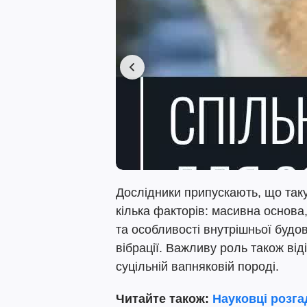
Дослідники припускають, що таку
кілька факторів: масивна основа
та особливості внутрішньої будов
вібрації. Важливу роль також від
суцільній вапняковій породі.
Читайте також:
Науковці розга