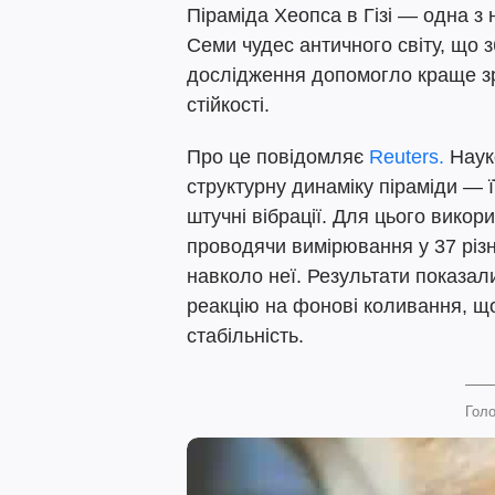
Піраміда Хеопса в Гізі — одна з
Семи чудес античного світу, що 
дослідження допомогло краще зро
стійкості.
Про це повідомляє
Reuters.
Наук
структурну динаміку піраміди — ї
штучні вібрації. Для цього вико
проводячи вимірювання у 37 різн
навколо неї. Результати показал
реакцію на фонові коливання, що 
стабільність.
Голо