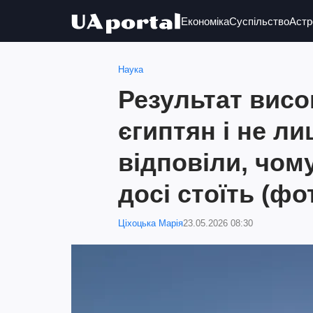
Економіка
Суспільство
Астр
Наука
Результат висо
єгиптян і не ли
відповіли, чом
досі стоїть (фо
Ціхоцька Марія
23.05.2026 08:30