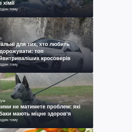
з хімії
годин тому
о
еальні для тих, хто любить
дорожувати: топ
йвитриваліших кросоверів
годин тому
іум
ними не матимете проблем: які
баки мають міцне здоров’я
годин тому