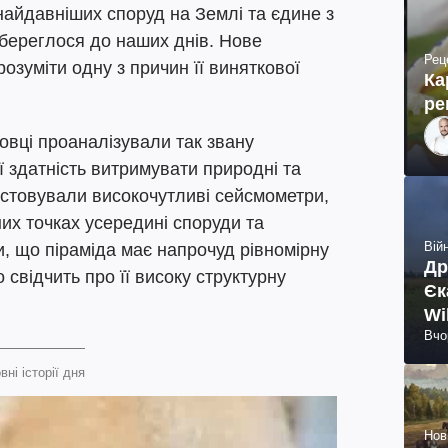
 найдавніших споруд на Землі та єдине з
збереглося до наших днів. Нове
Рец
зуміти одну з причин її виняткової
Ка
ре
овці проаналізували так звану
ї здатність витримувати природні та
ристовували високочутливі сейсмометри,
их точках усередині споруди та
Війн
и, що піраміда має напрочуд рівномірну
Др
свідчить про її високу структурну
Єк
Wi
Вчо
вні історії дня
Нов