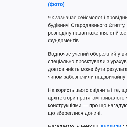
(фото)
Як зазначає сейсмолог і провід
будівничі Стародавнього Єгипту,
розподілу навантаження, стійкост
фундаментів.
Водночас учений обережний у вис
спеціально проєктували з урахув
довговічність може бути результ
чином забезпечили надзвичайну с
На користь цього свідчить і те, 
архітектори протягом тривалого
конструкціями — про що нагадую
що збереглися донині.
Нагадаємо, у Мексиці
виявили
гі