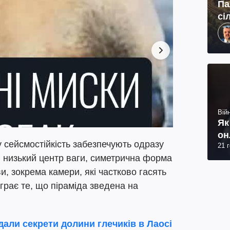
Па
сі
Війн
Як
он
 сейсмостійкість забезпечують одразу
21 
, низький центр ваги, симетрична форма
и, зокрема камери, які частково гасять
іграє те, що піраміда зведена на
дали секрети долини глечиків в Лаосі