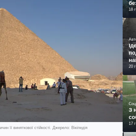
бе
18 
Авт
Ід
по
на
20 
Соц
З 
со
17 
ин її виняткової стійкості. Джерело: Вікіпедія