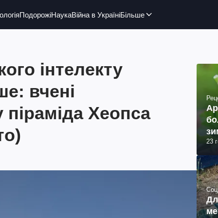
ологія
Подорожі
Наука
Війна в Україні
Більше
кого інтелекту
ше: вчені
Рец
у піраміда Хеопса
Ар
бо
то)
зи
23 
Соц
Дл
ме