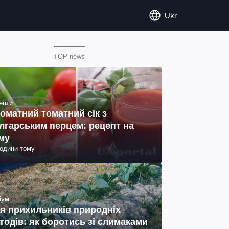
Ukr
TOP news
епти
оматний томатний сік з
лгарським перцем: рецепт на
му
години тому
іум
я прихильників природніх
тодів: як боротись зі слимаками