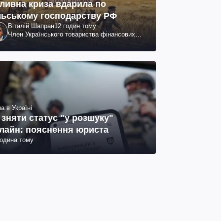
ливна криза вдарила по
льському господарству РФ
Віталій Шапран
12 годин тому
Член Українського товариства фінансових
аналітиків
а в Україні
 зняти статус "у розшуку"
лайн: пояснення юриста
година тому