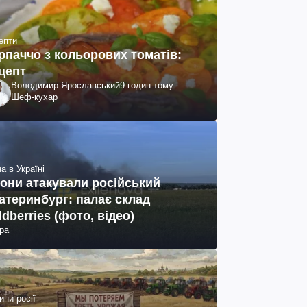
епти
рпаччо з кольорових томатів:
цепт
Володимир Ярославський
9 годин тому
Шеф-кухар
а в Україні
они атакували російський
атеринбург: палає склад
ldberries (фото, відео)
ра
ини росії