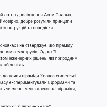
ний автор дослідження Асем Салама,
 ймовірно, добре розуміли принципи
і конструкцій та поведінки
новках і не стверджує, що піраміду
анням землетрусів. Однак її
атом інженерних рішень, які природним
табільність.
що до появи піраміди Хеопса єгипетські
 часу експериментували з формами та
ть численні менш досконалі піраміди,
гантську "підводну хмару".