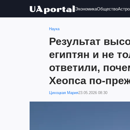
Экономика
Общество
Астро
Наука
Результат высо
египтян и не т
ответили, поч
Хеопса по-преж
Цихоцкая Мария
23.05.2026 08:30