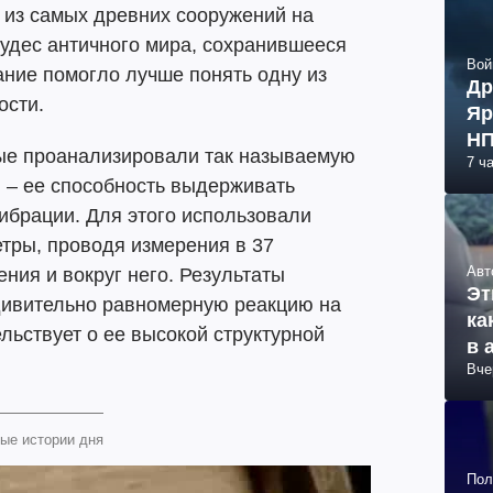
 из самых древних сооружений на
удес античного мира, сохранившееся
Вой
ние помогло лучше понять одну из
Др
ости.
Яр
НП
е проанализировали так называемую
7 ч
 – ее способность выдерживать
ибрации. Для этого использовали
тры, проводя измерения в 37
Авт
ния и вокруг него. Результаты
Эт
удивительно равномерную реакцию на
ка
льствует о ее высокой структурной
в 
Вче
ые истории дня
Пол