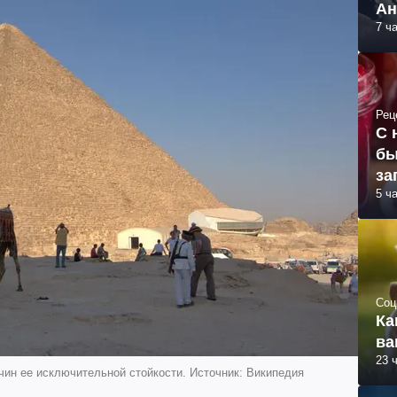
Ан
7 ч
Рец
С 
бы
за
5 ч
Соц
Ка
ва
23 
чин ее исключительной стойкости. Источник: Википедия