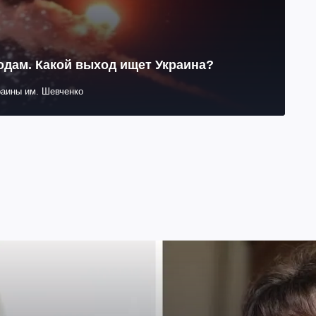
одам. Какой выход ищет Украина?
раины им. Шевченко