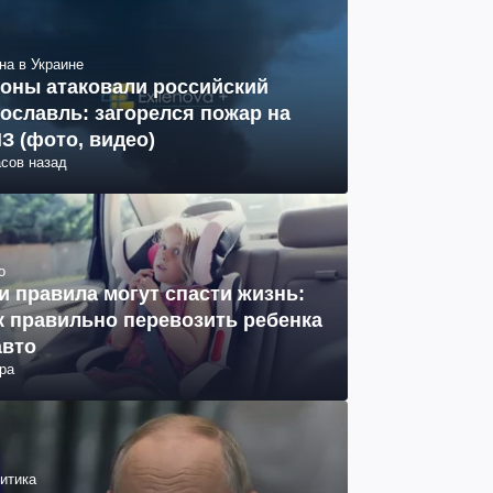
на в Украине
оны атаковали российский
ославль: загорелся пожар на
З (фото, видео)
асов назад
о
и правила могут спасти жизнь:
к правильно перевозить ребенка
авто
ра
итика