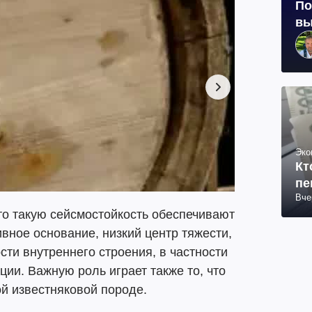
По
вы
Эко
Кт
пе
Вче
то такую сейсмостойкость обеспечивают
вное основание, низкий центр тяжести,
ти внутреннего строения, в частности
ии. Важную роль играет также то, что
й известняковой породе.