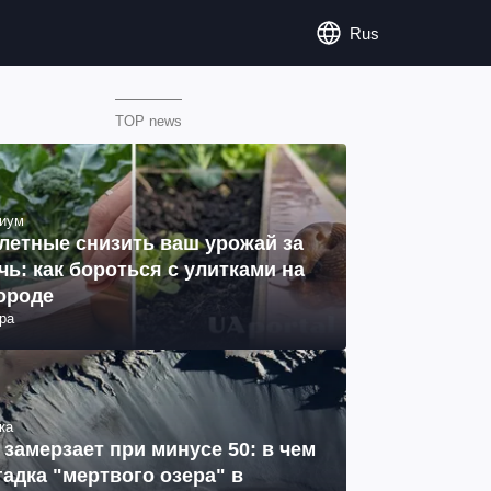
Rus
TOP news
иум
летные снизить ваш урожай за
чь: как бороться с улитками на
ороде
ра
ка
 замерзает при минусе 50: в чем
гадка "мертвого озера" в