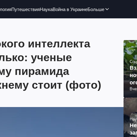
логия
Путешествия
Наука
Война в Украине
Больше
кого интеллекта
олько: ученые
Соц
ему пирамида
Вз
но
нему стоит (фото)
ог
Вче
Нау
Не
за