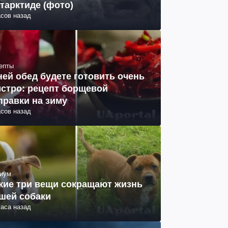
тарктиде (фото)
асов назад
епты
ней обед будете готовить очень
стро: рецепт борщевой
правки на зиму
асов назад
иум
кие три вещи сокращают жизнь
шей собаки
часа назад