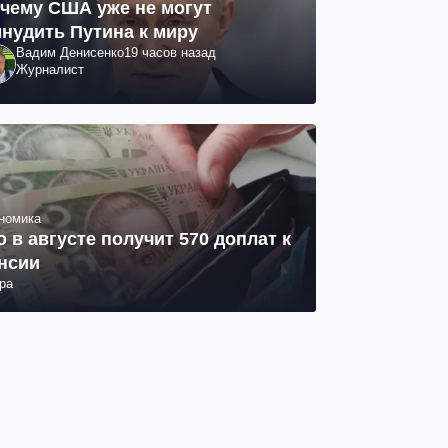
чему США уже не могут
нудить Путина к миру
Вадим Денисенко
19 часов назад
Журналист
номика
о в августе получит 570 доплат к
нсии
ра