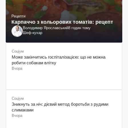
Рецепти
Карпаччо з кольорових томатів: рецепт
Володимир Ярославський
8 годин тому
Шеф-кухар
Соціум
Може закінчитись госпіталізацією: що не можна
робити собакам влітку
Вчора
Соціум
Зникнуть за ніч: дієвий метод боротьби з рудими
слимаками
Вчора