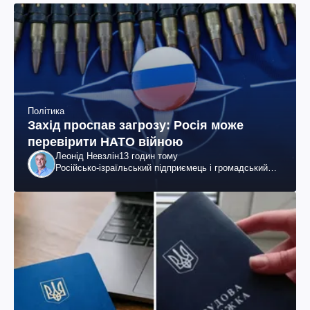
Політика
Захід проспав загрозу: Росія може
перевірити НАТО війною
Леонід Невзлін
13 годин тому
Російсько-ізраїльський підприємець і громадський
діяч, колишній віцепрезидент "ЮКОСа"