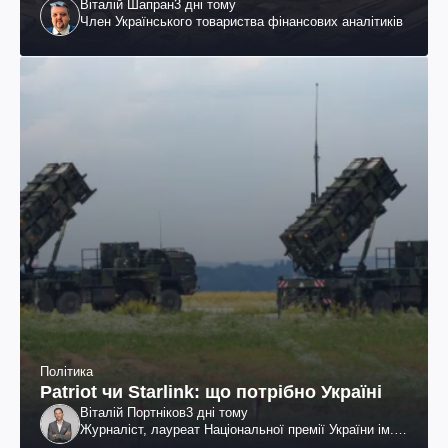
Віталій Шапран
3 дні тому
Член Українського товариства фінансових аналітиків
Політика
Patriot чи Starlink: що потрібно Україні
Віталій Портніков
3 дні тому
Журналіст, лауреат Національної премії України ім.
Шевченка