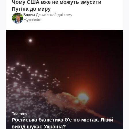
Чому США вже не можуть змусити
Путіна до миру
Вадим Денисенко
2 дні тому
Журналіст
Політика
Російська балістика б'є по містах. Який
вихід шукає Україна?