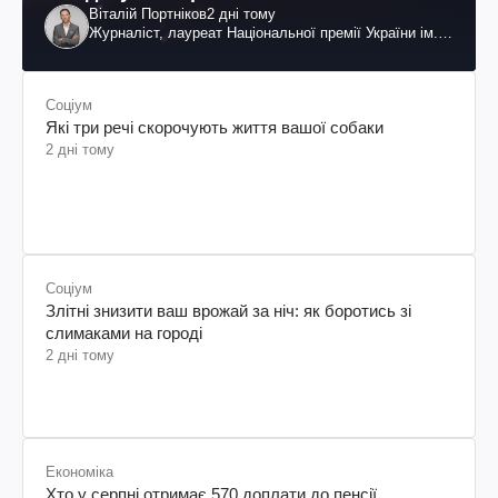
Віталій Портніков
2 дні тому
Журналіст, лауреат Національної премії України ім.
Шевченка
Соціум
Які три речі скорочують життя вашої собаки
2 дні тому
Соціум
Злітні знизити ваш врожай за ніч: як боротись зі
слимаками на городі
2 дні тому
Економіка
Хто у серпні отримає 570 доплати до пенсії