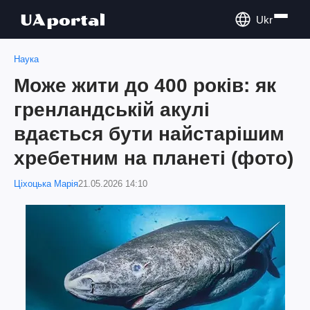
Ukr
Наука
Може жити до 400 років: як
гренландській акулі
вдається бути найстарішим
хребетним на планеті (фото)
Ціхоцька Марія
21.05.2026 14:10