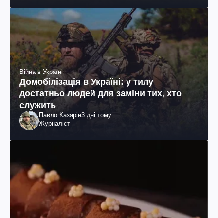
Війна в Україні
Домобілізація в Україні: у тилу
достатньо людей для заміни тих, хто
служить
Павло Казарін
3 дні тому
Журналіст