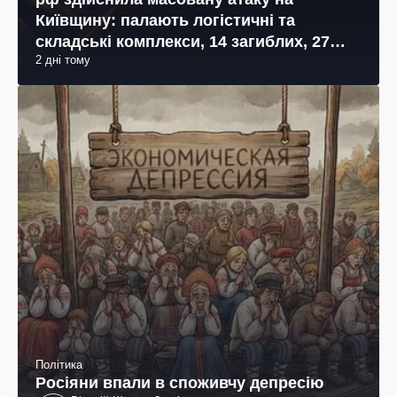
Київщину: палають логістичні та
складські комплекси, 14 загиблих, 27
2 дні тому
поранених (фото, відео)
Політика
Росіяни впали в споживчу депресію