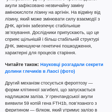
акули зафіксовано незвичайну заміну
амінокислоти лізину на аргінін. На відміну від
лізину, який може змінювати силу взаємодії з
ДНК, аргінін забезпечує стабільніше
зв’язування. Дослідники припускають, що це
сприяє щільнішій і більш стабільній структурі
ДНК, зменшуючи генетичні пошкодження,
характерні для процесів старіння.
Читайте також:
Науковці розгадали секрети
долини глечиків в Лаосі (фото)
Другий механізм стосується фероптозу —
форми клітинної загибелі, що запускається
надлишком заліза. У гренландської акули
виявили 59 копій гена FTH1b, пов’язаного з
феритином — білком, який утримує залізо в