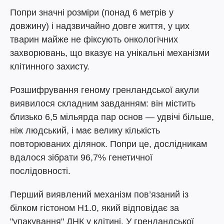
Попри значні розміри (понад 6 метрів у
довжину) і надзвичайно довге життя, у цих
тварин майже не фіксують онкологічних
захворювань, що вказує на унікальні механізми
клітинного захисту.
Розшифрування геному гренландської акули
виявилося складним завданням: він містить
близько 6,5 мільярда пар основ — удвічі більше,
ніж людський, і має велику кількість
повторюваних ділянок. Попри це, дослідникам
вдалося зібрати 96,7% генетичної
послідовності.
Перший виявлений механізм пов’язаний із
білком гістоном H1.0, який відповідає за
"упакування" ДНК у клітині. У гренландської