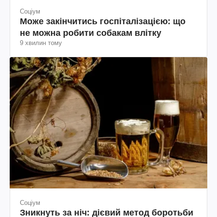
Соціум
Може закінчитись госпіталізацією: що
не можна робити собакам влітку
9 хвилин тому
Соціум
Зникнуть за ніч: дієвий метод боротьби