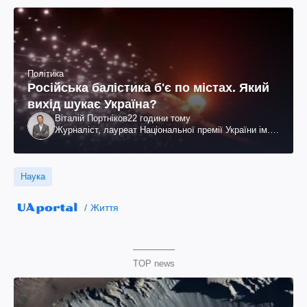
Політика
Російська балістика б'є по містах. Який
вихід шукає Україна?
Віталій Портніков
22 години тому
Журналіст, лауреат Національної премії України ім.
Шевченка
Наука
Життя
TOP news