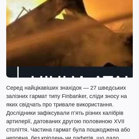
Серед найцікавіших знахідок — 27 шведських
залізних гармат типу Finbanker, сліди зносу на
яких свідчать про тривале використання.
Дослідники зафіксували п’ять різних калібрів
артилерії, датованих другою половиною XVII
століття. Частина гармат була пошкоджена або
неповна, без кріплень чи лафетів, що дало