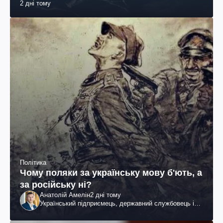
2 дні тому
Політика
Чому поляки за українську мову б'ють, а
за російську ні?
Анатолій Амелін
2 дні тому
Український підприємець, державний службовець і
громадський діяч