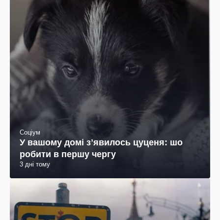
Соціум
У вашому домі зʼявилось цуценя: шо
робити в першу чергу
3 дні тому