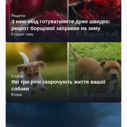
Рецепти
З нею обід готуватимете дуже швидко:
рецепт борщової заправки на зиму
6 годин тому
Соціум
Які три речі скорочують життя вашої
собаки
Вчора