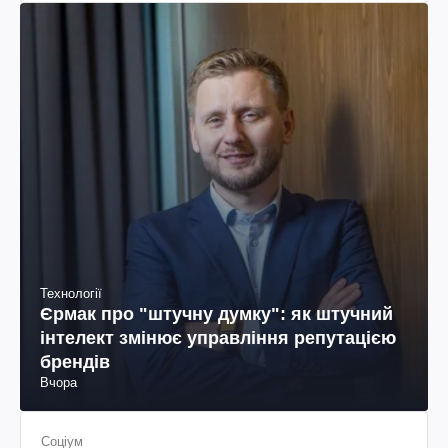
Технології
Єрмак про "штучну думку": як штучний
інтелект змінює управління репутацією
брендів
Вчора
Соціум