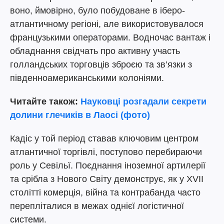
воно, ймовірно, було побудоване в іберо-
атлантичному регіоні, але використовувалося
французькими операторами. Водночас вантаж і
обладнання свідчать про активну участь
голландських торговців зброєю та зв’язки з
південноамериканськими колоніями.
Читайте також:
Науковці розгадали секрети
долини глечиків в Лаосі (фото)
Кадіс у той період ставав ключовим центром
атлантичної торгівлі, поступово перебираючи
роль у Севільї. Поєднання іноземної артилерії
та срібла з Нового Світу демонструє, як у XVII
столітті комерція, війна та контрабанда часто
перепліталися в межах однієї логістичної
системи.