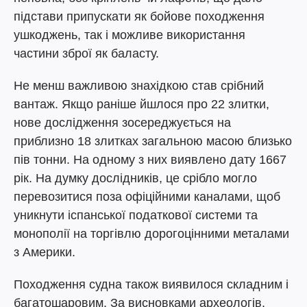
підстави припускати як бойове походження
ушкоджень, так і можливе використання
частини зброї як баласту.
Не менш важливою знахідкою став срібний
вантаж. Якщо раніше йшлося про 22 злитки,
нове дослідження зосереджується на
приблизно 18 злитках загальною масою близько
пів тонни. На одному з них виявлено дату 1667
рік. На думку дослідників, це срібло могло
перевозитися поза офіційними каналами, щоб
уникнути іспанської податкової системи та
монополії на торгівлю дорогоцінними металами
з Америки.
Походження судна також виявилося складним і
багатошаровим. За висновками археологів,