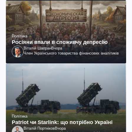
Політика
Росіяни впали в споживчу депресію
Віталій Шапран
Вчора
Член Українського товариства фінансових аналітиків
Політика
Patriot чи Starlink: що потрібно Україні
Віталій Портніков
Вчора