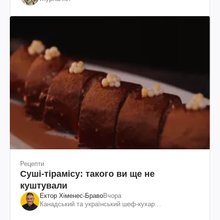
Рецепти
Суші-тірамісу: такого ви ще не
куштували
Ектор Хіменес-Браво
Вчора
Канадський та український шеф-кухар
колумбійського походження, бізнесмен, телеведучий