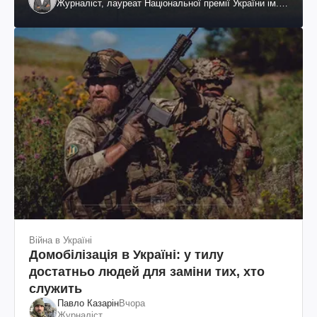
Журналіст, лауреат Національної премії України ім.
Шевченка
Війна в Україні
Домобілізація в Україні: у тилу
достатньо людей для заміни тих, хто
служить
Павло Казарін
Вчора
Журналіст