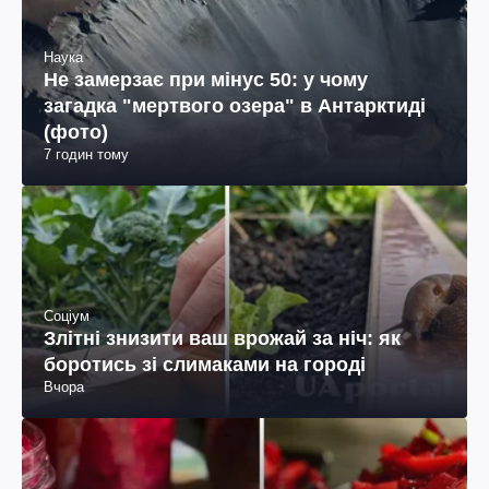
Наука
Не замерзає при мінус 50: у чому
загадка "мертвого озера" в Антарктиді
(фото)
7 годин тому
Соціум
Злітні знизити ваш врожай за ніч: як
боротись зі слимаками на городі
Вчора