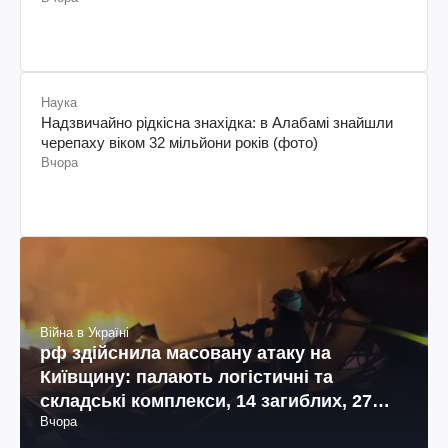
Наука
Надзвичайно рідкісна знахідка: в Алабамі знайшли
черепаху віком 32 мільйони років (фото)
Вчора
Війна в Україні
рф здійснила масовану атаку на
Київщину: палають логістичні та
складські комплекси, 14 загиблих, 27
Вчора
поранених (фото, відео)