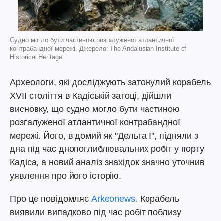
Cудно могло бути частиною розгалуженої атлантичної
контрабандної мережі. Джерело: The Andalusian Institute of
Historical Heritage
Археологи, які досліджують затонулий корабель
XVII століття в Кадіській затоці, дійшли
висновку, що судно могло бути частиною
розгалуженої атлантичної контрабандної
мережі. Його, відомий як "Дельта I", підняли з
дна під час днопоглиблювальних робіт у порту
Кадіса, а новий аналіз знахідок значно уточнив
уявлення про його історію.
Про це повідомляє
Arkeonews.
Корабель
виявили випадково під час робіт поблизу