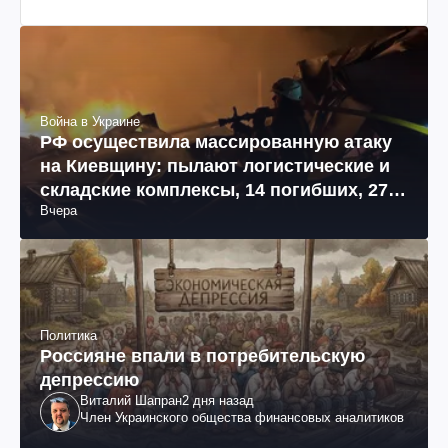
Война в Украине
РФ осуществила массированную атаку
на Киевщину: пылают логистические и
складские комплексы, 14 погибших, 27
Вчера
раненых (фото, видео)
Политика
Россияне впали в потребительскую
депрессию
Виталий Шапран
2 дня назад
Член Украинского общества финансовых аналитиков