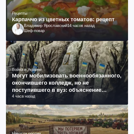
Рецепты
Карпаччо из цветных томатов: рецепт
Владимир Ярославский
14 часов назад
Шеф-повар
Война в Украине
Могут мобилизовать военнообязанного,
окончившего колледж, но не
поступившего в вуз: объяснение
4 часа назад
юриста
Новости россии