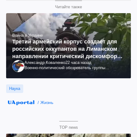
Читайте также
Война в Украине
Третий армейский корпус создает для
российских оккупантов на Лиманском
направлении критический дискомфорт:
Александр Коваленко
22 часа назад
как это удалось
Военно-политический обозреватель группы
"Информационное сопротивление"
Наука
Жизнь
TOP news