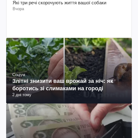
Які три речі скорочують життя вашої собаки
Вчора
Соціум
Злітні знизити ваш врожай за ніч: як
боротись зі слимаками на городі
2 дні тому