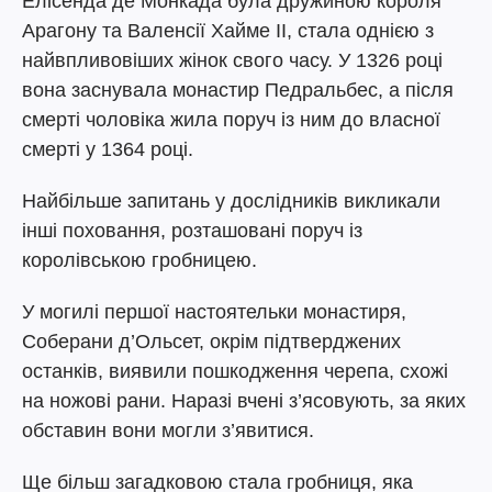
Елісенда де Монкада була дружиною короля
Арагону та Валенсії Хайме II, стала однією з
найвпливовіших жінок свого часу. У 1326 році
вона заснувала монастир Педральбес, а після
смерті чоловіка жила поруч із ним до власної
смерті у 1364 році.
Найбільше запитань у дослідників викликали
інші поховання, розташовані поруч із
королівською гробницею.
У могилі першої настоятельки монастиря,
Соберани д’Ольсет, окрім підтверджених
останків, виявили пошкодження черепа, схожі
на ножові рани. Наразі вчені з’ясовують, за яких
обставин вони могли з’явитися.
Ще більш загадковою стала гробниця, яка