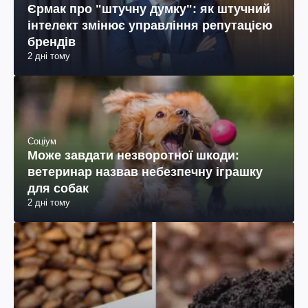
Єрмак про "штучну думку": як штучний
інтелект змінює управління репутацією
брендів
2 дні тому
Соціум
Може завдати незворотної шкоди:
ветеринар назвав небезпечну іграшку
для собак
2 дні тому