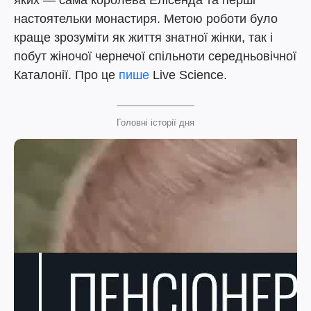
яких — сама королева Елісенда та перші
настоятельки монастиря. Метою роботи було
краще зрозуміти як життя знатної жінки, так і
побут жіночої чернечої спільноти середньовічної
Каталонії. Про це
пише
Live Science.
Головні історії дня