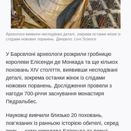
Археологи виявили несподівані деталі, зокрема останки жінок із
слідами ножових поранень. Джерело: Live Science
У Барселоні археологи розкрили гробницю
королеви Елісенди де Монкада та ще кількох
поховань XIV століття, виявивши несподівані
деталі, зокрема останки жінок із слідами
ножових поранень. Дослідження провели з
нагоди 700-річчя заснування монастиря
Педральбес.
Науковці вивчили близько 20 поховань,
пов’язаних із ранньою історією обителі, серед