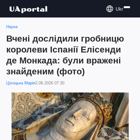
Ukr
Наука
Вчені дослідили гробницю
королеви Іспанії Елісенди
де Монкада: були вражені
знайденим (фото)
Ціхоцька Марія
2.06.2026 07:30