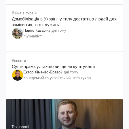
Війна в Україні
Домобілізація в Україні: у тилу достатньо людей для
заміни тих, хто служить
Павло Казарін
2 дні тому
Журналіст
Рецепти
Суші-тірамісу: такого ви ще не куштували
Ектор Хіменес-Браво
2 дні тому
Канадський та український шеф-кухар
колумбійського походження, бізнесмен, телеведучий
Технології