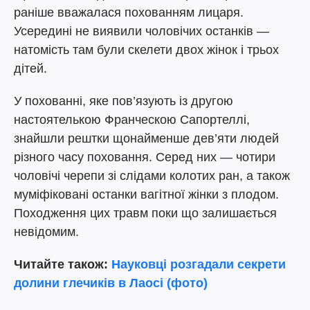
раніше вважалася похованням лицаря.
Усередині не виявили чоловічих останків —
натомість там були скелети двох жінок і трьох
дітей.
У похованні, яке пов’язують із другою
настоятелькою Франческою Сапортеллі,
знайшли рештки щонайменше дев’яти людей
різного часу поховання. Серед них — чотири
чоловічі черепи зі слідами колотих ран, а також
муміфіковані останки вагітної жінки з плодом.
Походження цих травм поки що залишається
невідомим.
Читайте також:
Науковці розгадали секрети
долини глечиків в Лаосі (фото)