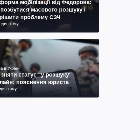
форма мобілізації від Федорова:
 позбутися масового розшуку і
рішити проблему СЗЧ
годин тому
а в Україні
 зняти статус "у розшуку"
лайн: пояснення юриста
один тому