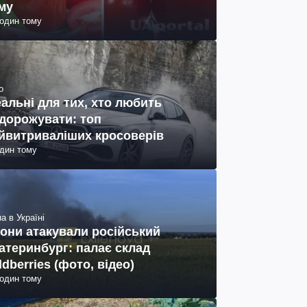
му
годин тому
о
еальні для тих, хто любить
дорожувати: топ
йвитриваліших кросоверів
один тому
а в Україні
они атакували російський
атеринбург: палає склад
ldberries (фото, відео)
годин тому