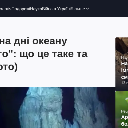
ологія
Подорожі
Наука
Війна в Україні
Більше
на дні океану
о": що це таке та
Нау
ото)
На
ім
см
13 
(ф
Рец
Ар
бо