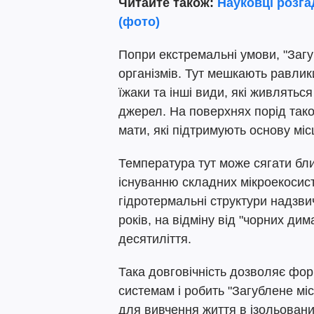
Читайте також:
Науковці розга
(фото)
Попри екстремальні умови, "Загу
організмів. Тут мешкають равлики
їжаки та інші види, які живлятьс
джерел. На поверхнях порід тако
мати, які підтримують основу міс
Температура тут може сягати бли
існуванню складних мікроекосист
гідротермальні структури надзвич
років, на відміну від "чорних дим
десятиліття.
Така довговічність дозволяє фо
системам і робить "Загублене м
для вивчення життя в ізольован