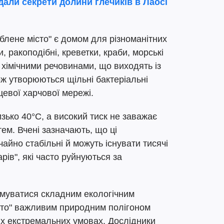
дали секрети долини глечиків в Лаосі
блене місто" є домом для різноманітних
, ракоподібні, креветки, краби, морські
я хімічними речовинами, що виходять із
ж утворюються щільні бактеріальні
цевої харчової мережі.
зько 40°C, а високий тиск не заважає
ем. Вчені зазначають, що ці
айно стабільні й можуть існувати тисячі
арів", які часто руйнуються за
рмуватися складним екологічним
істо" важливим природним полігоном
их екстремальних умовах. Дослідники