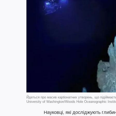
Йдеться про масив карбонатних утворень, що підіймаєть
University of Washington/Woods Hole Oceanographic Instit
Науковці, які досліджують глиби