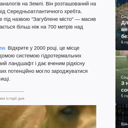
аналогів на Землі. Він розташований на
 від Середньоатлантичного хребта.
Соц
е під назвою "Загублене місто" — масив
Дл
ається більш ніж на 700 метрів над
ме
бе
6 г
iew.
Відкрите у 2000 році, це місце
ідомою системою гідротермальних
ий ландшафт і дає вченим рідкісну
яких потенційно могло зароджуватися
Соц
ищі.
З 
со
5 г
вні історії дня
Війн