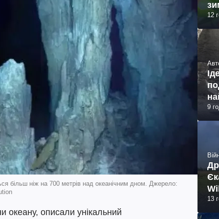
зи
12 
Авт
Ід
по
на
9 г
Війн
Др
Єк
ся більш ніж на 700 метрів над океанічним дном. Джерело:
Wi
ution
13 
ни океану, описали унікальний