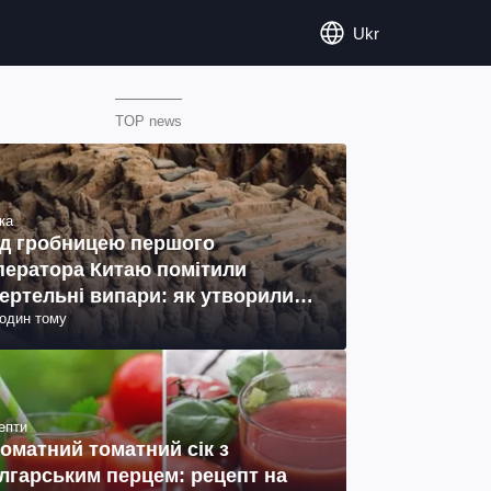
Ukr
TOP news
ка
д гробницею першого
ператора Китаю помітили
ертельні випари: як утворились
годин тому
ото)
епти
оматний томатний сік з
лгарським перцем: рецепт на