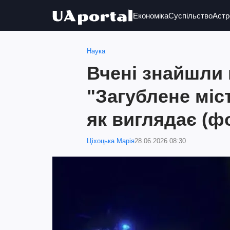
Економіка
Суспільство
Астр
Наука
Вчені знайшли 
"Загублене міст
як виглядає (ф
Ціхоцька Марія
28.06.2026 08:30