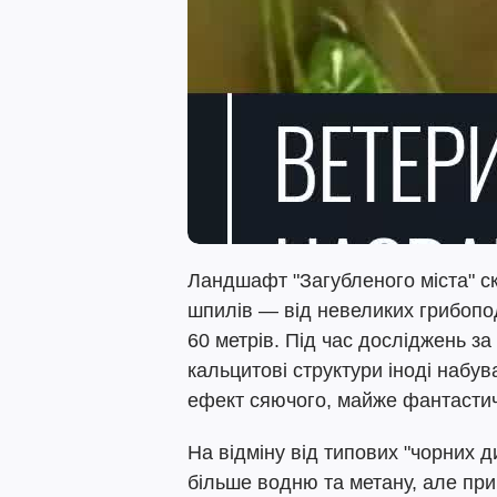
Ландшафт "Загубленого міста" ск
шпилів — від невеликих грибопо
60 метрів. Під час досліджень з
кальцитові структури іноді набув
ефект сяючого, майже фантастичн
На відміну від типових "чорних 
більше водню та метану, але пр