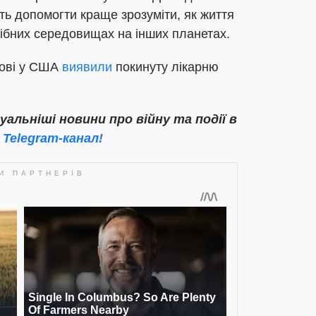
ть допомогти краще зрозуміти, як життя
дібних середовищах на інших планетах.
ові у США
виявили
покинуту лікарню
льніші новини про війну та події в
ш
Telegram-канал!