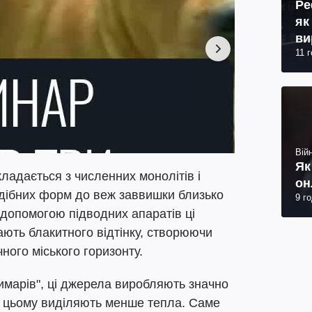
Ре
як
ви
11 
Війн
Як
ладається з численних монолітів і
он
дібних форм до веж заввишки близько
9 г
а допомогою підводних апаратів ці
ають блакитного відтінку, створюючи
ого міського горизонту.
димарів", ці джерела виробляють значно
и цьому виділяють менше тепла. Саме