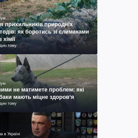
іум
я прихильників природніх
тодів: як боротись зі слимаками
з хімії
один тому
іум
ними не матимете проблем: які
баки мають міцне здоров’я
один тому
а в Україні