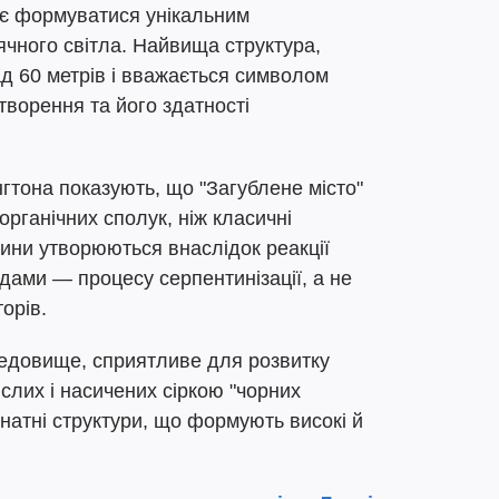
яє формуватися унікальним
нячного світла. Найвища структура,
ад 60 метрів і вважається символом
утворення та його здатності
гтона показують, що "Загублене місто"
органічних сполук, ніж класичні
вини утворюються внаслідок реакції
дами — процесу серпентинізації, а не
орів.
едовище, сприятливе для розвитку
ислих і насичених сіркою "чорних
натні структури, що формують високі й