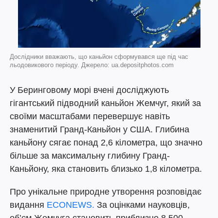
Дослідники вважають, що каньйон сформувався ще під час
льодовикового періоду. Джерело: ua.depositphotos.com
У Беринговому морі вчені досліджують
гігантський підводний каньйон Жемчуг, який за
своїми масштабами перевершує навіть
знаменитий Гранд-Каньйон у США. Глибина
каньйону сягає понад 2,6 кілометра, що значно
більше за максимальну глибину Гранд-
Каньйону, яка становить близько 1,8 кілометра.
Про унікальне природне утворення розповідає
видання
ECONEWS.
За оцінками науковців,