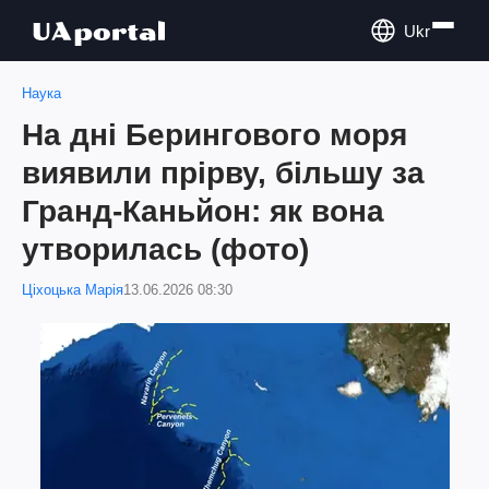
Ukr
Наука
На дні Берингового моря
виявили прірву, більшу за
Гранд-Каньйон: як вона
утворилась (фото)
Ціхоцька Марія
13.06.2026 08:30