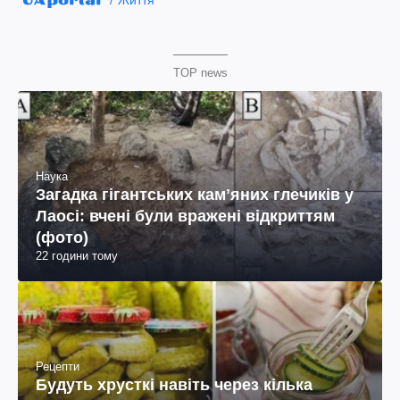
Життя
TOP news
Наука
Загадка гігантських камʼяних глечиків у
Лаосі: вчені були вражені відкриттям
(фото)
22 години тому
Рецепти
Будуть хрусткі навіть через кілька