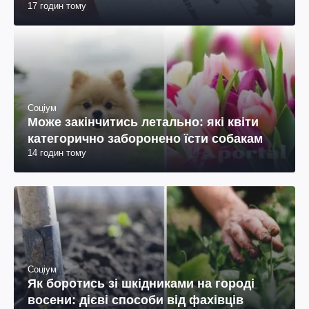
17 годин тому
Соціум
Може закінчитись летально: які квіти
категорично заборонено їсти собакам
14 годин тому
Соціум
Як боротись зі шкідниками на городі
восени: дієві способи від фахівців