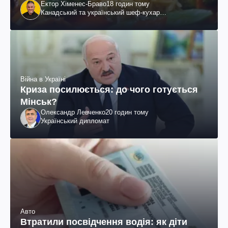
Ектор Хіменес-Браво
18 годин тому
Канадський та український шеф-кухар
колумбійського походження, бізнесмен, телеведучий
Війна в Україні
Криза посилюється: до чого готується
Мінськ?
Олександр Левченко
20 годин тому
Український дипломат
Авто
Втратили посвідчення водія: як діти