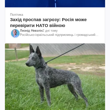
Політика
Захід проспав загрозу: Росія може
перевірити НАТО війною
Леонід Невзлін
2 дні тому
Російсько-ізраїльський підприємець і громадський
діяч, колишній віцепрезидент "ЮКОСа"