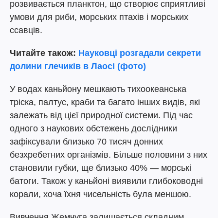
розвивається планктон, що створює сприятливі
умови для риби, морських птахів і морських
ссавців.
Читайте також:
Науковці розгадали секрети
долини глечиків в Лаосі (фото)
У водах каньйону мешкають тихоокеанська
тріска, палтус, краби та багато інших видів, які
залежать від цієї природної системи. Під час
одного з наукових обстежень дослідники
зафіксували близько 70 тисяч донних
безхребетних організмів. Більше половини з них
становили губки, ще близько 40% — морські
батоги. Також у каньйоні виявили глибоководні
корали, хоча їхня чисельність була меншою.
Вивчення Жемчуга залишається складним