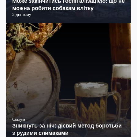
Може закінчитись госпіталізацією: що не
можна робити собакам влітку
3 дні тому
Соціум
Зникнуть за ніч: дієвий метод боротьби
з рудими слимаками