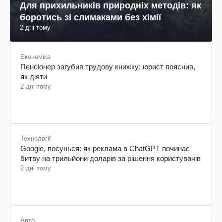
Для прихильників природніх методів: як
боротись зі слимаками без хімії
2 дні тому
Економіка
Пенсіонер загубив трудову книжку: юрист пояснив,
як діяти
2 дні тому
Технології
Google, посунься: як реклама в ChatGPT починає
битву на трильйони доларів за рішення користувачів
2 дні тому
Авто