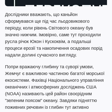
Дослідники вважають, що каньйон
сформувався ще під час льодовикового
періоду, коли рівень Світового океану був
значно нижчим. Імовірно, саме тут проходили
русла річок Юкон і Кускоквім, а подальші
процеси ерозії та накопичення осадових порід
надали долині сучасного вигляду.
Попри вражаючу глибину та суворі умови,
Жемчуг є важливою частиною багатої морської
екосистеми. Фахівці Національного управління
океанічних і атмосферних досліджень США
(NOAA) називають цей район своєрідним
"зеленим поясом" океану. Завдяки підняттю
поживних речовин із глибин тут активно