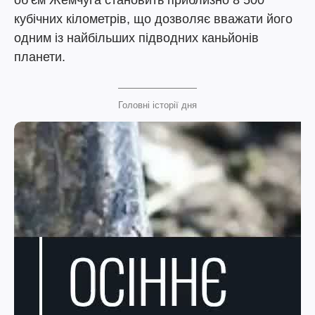
об’єм Жемчуга становить приблизно 8 500
кубічних кілометрів, що дозволяє вважати його
одним із найбільших підводних каньйонів
планети.
Головні історії дня