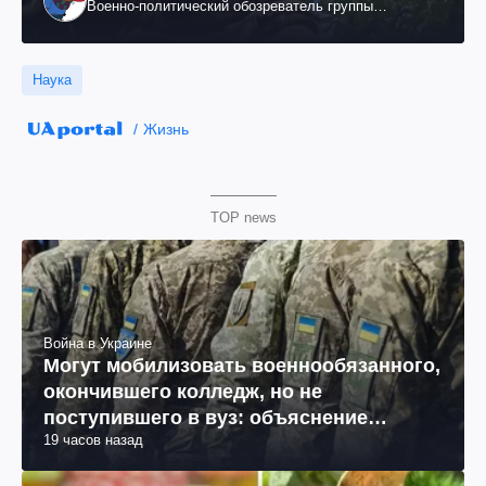
Военно-политический обозреватель группы
"Информационное сопротивление"
Наука
Жизнь
TOP news
Война в Украине
Могут мобилизовать военнообязанного,
окончившего колледж, но не
поступившего в вуз: объяснение
19 часов назад
юриста