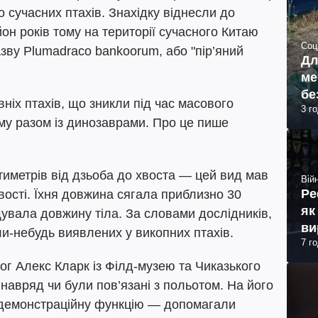
сучасних птахів. Знахідку віднесли до
он років тому на території сучасного Китаю
Соц
зву Plumadraco bankoorum, або "пір’яний
Дл
ме
бе
вніх птахів, що зникли під час масового
3 г
ому разом із динозаврами. Про це пише
тиметрів від дзьоба до хвоста — цей вид мав
Війн
Ре
хвості. Їхня довжина сягала приблизно 30
як
щувала довжину тіла. За словами дослідників,
ви
оли-небудь виявлених у викопних птахів.
7 г
г Алекс Кларк із Філд-музею та Чиказького
ї навряд чи були пов’язані з польотом. На його
е демонстраційну функцію — допомагали