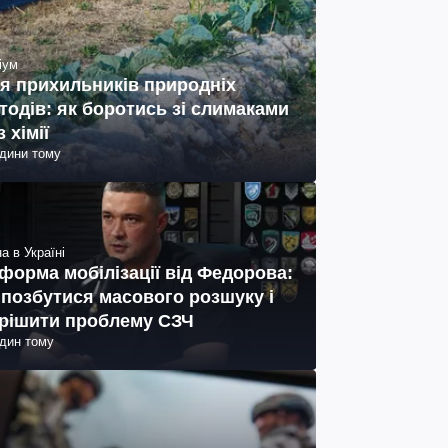
іум
я прихильників природніх
тодів: як боротись зі слимаками
з хімії
одини тому
а в Україні
форма мобілізації від Федорова:
 позбутися масового розшуку і
рішити проблему СЗЧ
один тому