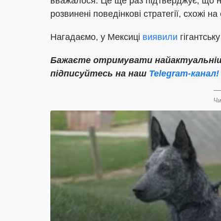
вважалося. Це ще раз підтверджує, що н
розвинені поведінкові стратегії, схожі на 
Нагадаємо, у Мексиці
виявили
гігантську
Бажаєте отримувати найактуальніші н
підписуйтесь на наш
Telegram-канал!
Чи