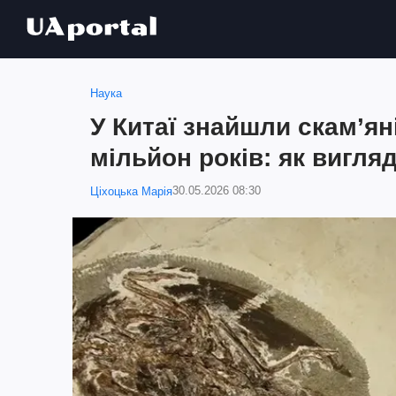
Наука
У Китаї знайшли скамʼян
мільйон років: як вигля
30.05.2026 08:30
Ціхоцька Марія