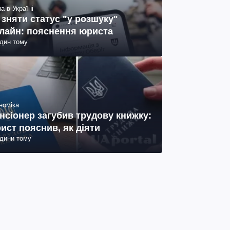
а в Україні
 зняти статус "у розшуку"
лайн: пояснення юриста
один тому
номіка
нсіонер загубив трудову книжку:
ист пояснив, як діяти
одини тому