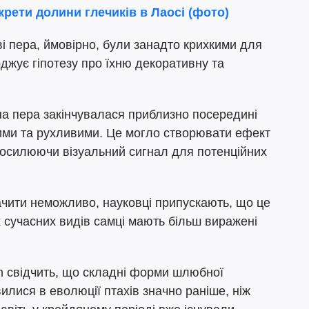
крети долини глечиків в Лаосі (фото)
і пера, ймовірно, були занадто крихкими для
джує гіпотезу про їхню декоративну та
на пера закінчувалася приблизно посередині
кими та рухливими. Це могло створювати ефект
 посилюючи візуальний сигнал для потенційних
ачити неможливо, науковці припускають, що це
ох сучасних видів самці мають більш виражені
m свідчить, що складні форми шлюбної
вилися в еволюції птахів значно раніше, ніж