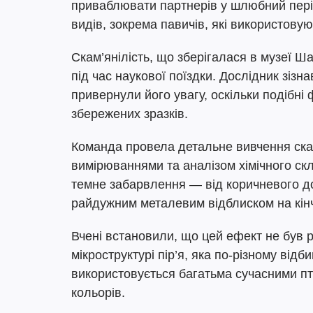
приваблювати партнерів у шлюбний пері
видів, зокрема павичів, які використову
Скам’янілість, що зберігалася в музеї 
під час наукової поїздки. Дослідник зізн
привернули його увагу, оскільки подібні
збережених зразків.
Команда провела детальне вивчення ска
вимірюваннями та аналізом хімічного скл
темне забарвлення — від коричневого до
райдужним металевим відблиском на кін
Вчені встановили, що цей ефект не був р
мікроструктурі пір’я, яка по-різному від
використовується багатьма сучасними п
кольорів.