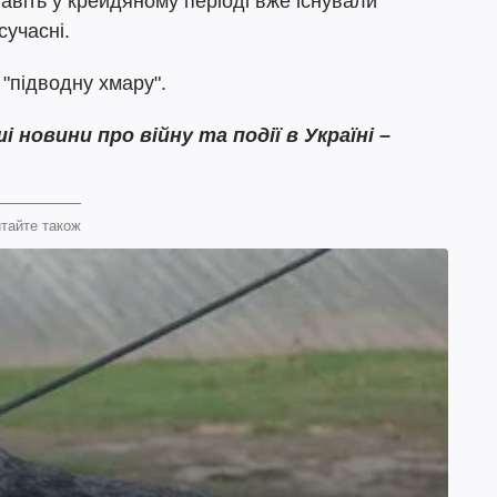
авіть у крейдяному періоді вже існували
сучасні.
 "підводну хмару".
овини про війну та події в Україні –
тайте також