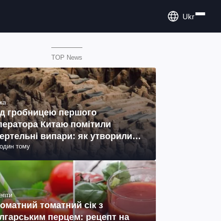
Ukr
TOP News
ка
д гробницею першого
ператора Китаю помітили
ертельні випари: як утворились
годин тому
ото)
епти
оматний томатний сік з
лгарським перцем: рецепт на