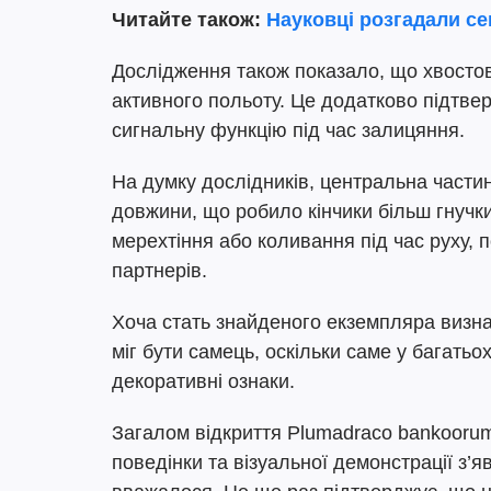
Читайте також:
Науковці розгадали се
Дослідження також показало, що хвостов
активного польоту. Це додатково підтвер
сигнальну функцію під час залицяння.
На думку дослідників, центральна части
довжини, що робило кінчики більш гнуч
мерехтіння або коливання під час руху,
партнерів.
Хоча стать знайденого екземпляра визн
міг бути самець, оскільки саме у багать
декоративні ознаки.
Загалом відкриття Plumadraco bankooru
поведінки та візуальної демонстрації з’я