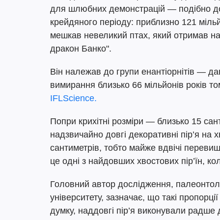
для шлюбних демонстрацій — подібно до 
крейдяного періоду: приблизно 121 мільй
мешкав невеликий птах, який отримав на
дракон Банко".
Він належав до групи енантіорнітів — да
вимирання близько 66 мільйонів років т
IFLScience.
Попри крихітні розміри — близько 15 сан
надзвичайно довгі декоративні пір’я на 
сантиметрів, тобто майже вдвічі переви
це одні з найдовших хвостових пір’їн, к
Головний автор дослідження, палеонтоло
університету, зазначає, що такі пропорці
думку, наддовгі пір’я виконували радш