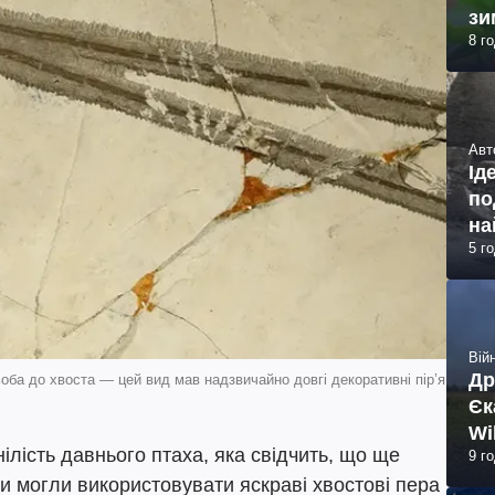
зи
8 г
Авт
Ід
по
на
5 г
Війн
Др
ьоба до хвоста — цей вид мав надзвичайно довгі декоративні пір’я
Єк
Wi
нілість давнього птаха, яка свідчить, що ще
9 г
ди могли використовувати яскраві хвостові пера