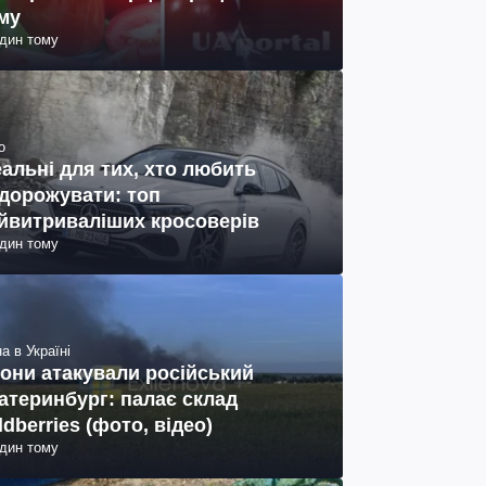
му
один тому
о
еальні для тих, хто любить
дорожувати: топ
йвитриваліших кросоверів
один тому
а в Україні
они атакували російський
атеринбург: палає склад
ldberries (фото, відео)
один тому