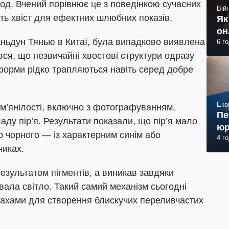
од. Вчений порівнює це з поведінкою сучасних
Війн
ють хвіст для ефектних шлюбних показів.
Як
он
Шаньдун Тянью в Китаї, була випадково виявлена
6 г
ався, що незвичайні хвостові структури одразу
 форми рідко трапляються навіть серед добре
Еко
м’янілості, включно з фотографуванням,
Пе
аду пір’я. Результати показали, що пір’я мало
юр
 чорного — із характерним синім або
4 г
чиках.
езультатом пігментів, а виникав завдяки
бивала світло. Такий самий механізм сьогодні
тахами для створення блискучих переливчастих