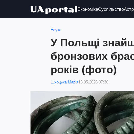
Економіка
Суспільство
Астр
Наука
У Польщі знай
бронзових брас
років (фото)
Ціхоцька Марія
13.05.2026 07:30