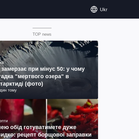
Ukr
TOP news
ка
 замерзає при мінус 50: у чому
гадка "мертвого озера" в
тарктиді (фото)
один тому
епти
нею обід готуватимете дуже
идко: рецепт борщової заправки