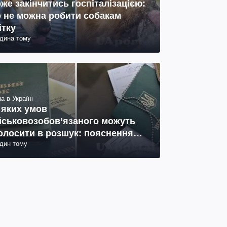
же закінчитись госпіталізацією:
 не можна робити собакам
ітку
одина тому
а в Україні
 яких умов
йськовозобов’язаного можуть
олосити в розшук: пояснення
один тому
иста