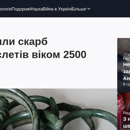
ологія
Подорожі
Наука
Війна в Україні
Більше
шли скарб
летів віком 2500
Нау
Не
за
Ан
8 г
Рец
З 
шв