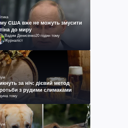
ітика
му США вже не можуть змусити
тіна до миру
Вадим Денисенко
20 годин тому
Журналіст
іум
икнуть за ніч: дієвий метод
ротьби з рудими слимаками
одина тому
іум