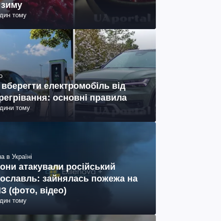
 зиму
один тому
о
 вберегти електромобіль від
регрівання: основні правила
одини тому
а в Україні
они атакували російський
ославль: зайнялась пожежа на
З (фото, відео)
один тому