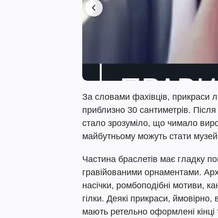
За словами фахівців, прикраси л
приблизно 30 сантиметрів. Після
стало зрозуміло, що чимало виро
майбутньому можуть стати музей
Частина браслетів має гладку п
гравійованими орнаментами. Арх
насічки, ромбоподібні мотиви, ка
гілки. Деякі прикраси, ймовірно,
мають ретельно оформлені кінці 