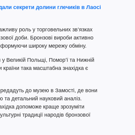
дали секрети долини глечиків в Лаосі
ажливу роль у торговельних зв’язках
зової доби. Бронзові вироби активно
 формуючи широку мережу обміну.
 у Великій Польщі, Помор’ї та Нижній
ни країни така масштабна знахідка є
едадуть до музею в Замості, де вони
ю та детальний науковий аналіз.
нахідка допоможе краще зрозуміти
культурні традиції народів бронзової