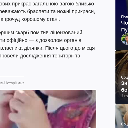
зових прикрас загальною вагою близько
ереважають браслети та ножні прикраси,
Пол
 напрочуд хорошому стані.
Чо
Пу
ршим скарб помітив ліцензований
ти офіційно — з дозволом органів
власника ділянки. Після цього до місця
 провели дослідження території та
Соц
Зн
вні історії дня
бо
1 г
Соц