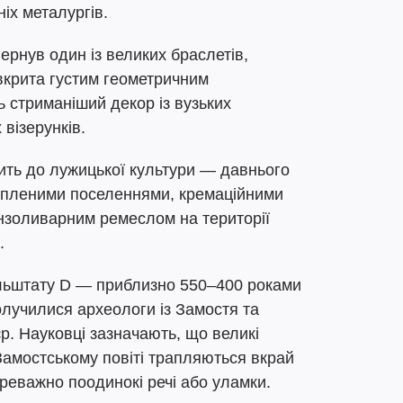
іх металургів.
ернув один із великих браслетів,
вкрита густим геометричним
 стриманіший декор із вузьких
візерунків.
ить до лужицької культури — давнього
ріпленими поселеннями, кремаційними
нзоливарним ремеслом на території
.
льштату D — приблизно 550–400 роками
лучилися археологи із Замостя та
р. Науковці зазначають, що великі
Замостському повіті трапляються вкрай
реважно поодинокі речі або уламки.