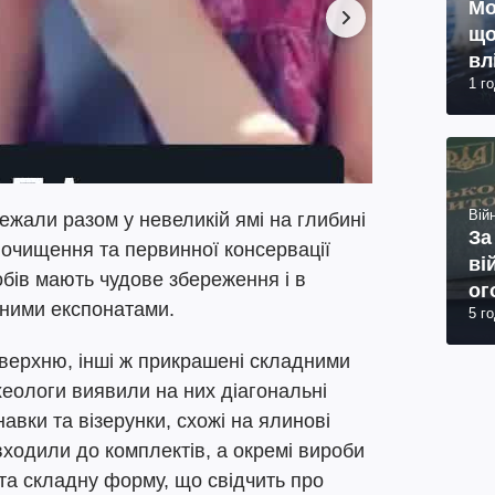
Мо
що
вл
1 г
Війн
ежали разом у невеликій ямі на глибині
За
 очищення та первинної консервації
ві
бів мають чудове збереження і в
ог
ними експонатами.
5 г
юр
оверхню, інші ж прикрашені складними
еологи виявили на них діагональні
навки та візерунки, схожі на ялинові
 входили до комплектів, а окремі вироби
та складну форму, що свідчить про