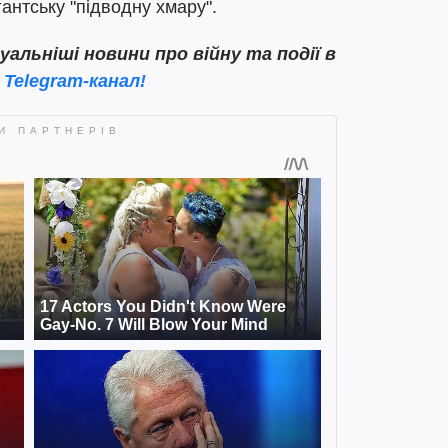
гантську "підводну хмару".
льніші новини про війну та події в
ш
Telegram-канал!