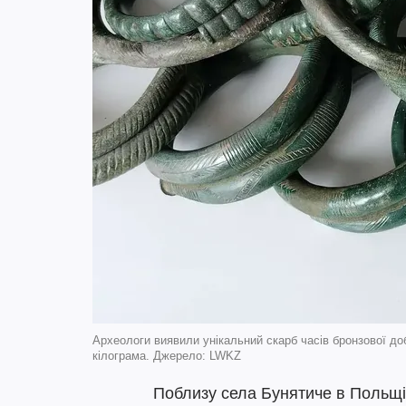
Археологи виявили унікальний скарб часів бронзової до
кілограма. Джерело: LWKZ
Поблизу села Бунятиче в Польщі