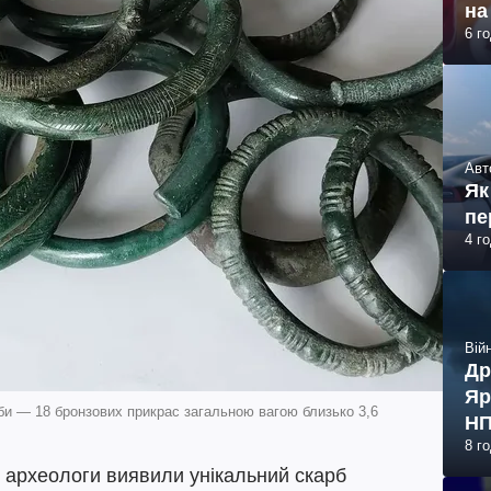
на
6 г
Авт
Як
пе
4 г
Війн
Др
Яр
би — 18 бронзових прикрас загальною вагою близько 3,6
НП
8 г
 археологи виявили унікальний скарб