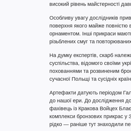
високий рівень майстерності давн
Особливу увагу дослідників прив
поверхня якого майже повністю 
орнаментом. Інші прикраси мають
різьблених смуг та повторюваних 
На думку експертів, скарб належ
суспільства, відомого своїми ук
похованнями та розвиненим бро
сучасної Польщі та сусідніх країн
Артефакти датують періодом Га
до нашої ери. До дослідження до
фахівець із Кракова Войцех Блає
комплекси бронзових прикрас у 
рідко — раніше тут знаходили пе