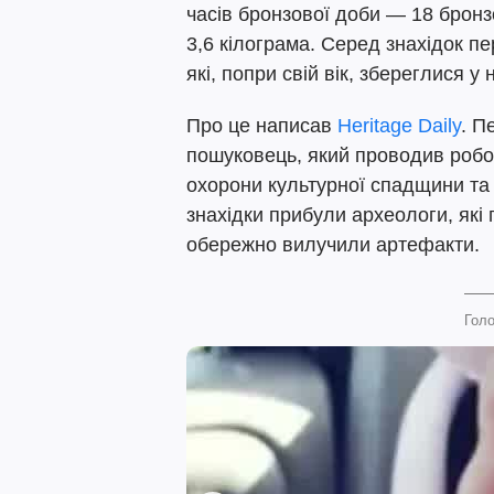
часів бронзової доби — 18 брон
3,6 кілограма. Серед знахідок п
які, попри свій вік, збереглися у
Про це написав
Heritage Daily
.
Пе
пошуковець, який проводив робо
охорони культурної спадщини та 
знахідки прибули археологи, які
обережно вилучили артефакти.
Голо