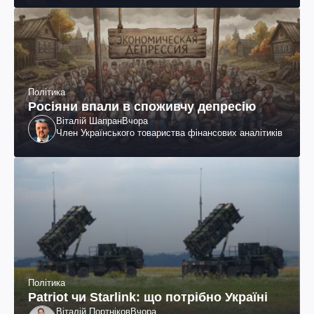
Політика
Росіяни впали в споживчу депресію
Віталій Шапран
Вчора
Член Українського товариства фінансових аналітиків
Політика
Patriot чи Starlink: що потрібно Україні
Віталій Портніков
Вчора