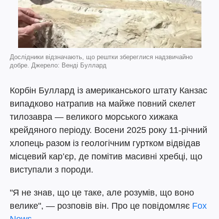
Дослідники відзначають, що рештки збереглися надзвичайно
добре. Джерело: Венді Буллард
Корбін Буллард із американського штату Канзас
випадково натрапив на майже повний скелет
тилозавра — великого морського хижака
крейдяного періоду. Восени 2025 року 11-річний
хлопець разом із геологічним гуртком відвідав
місцевий кар’єр, де помітив масивні хребці, що
виступали з породи.
"Я не знав, що це таке, але розумів, що воно
велике", — розповів він. Про це повідомляє
Fox