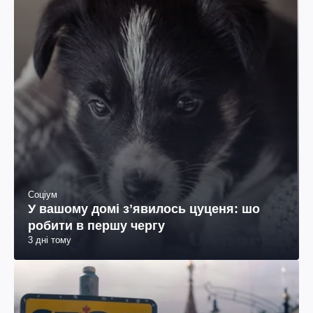
Соціум
У вашому домі зʼявилось цуценя: шо
робити в першу чергу
3 дні тому