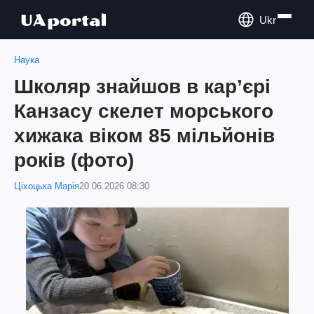
Ukr
Наука
Школяр знайшов в карʼєрі
Канзасу скелет морського
хижака віком 85 мільйонів
років (фото)
Ціхоцька Марія
20.06.2026 08:30