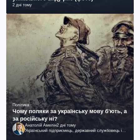
2 дні тому
Політика
Чому поляки за українську мову б'ють, а
за російську ні?
Анатолій Амелін
2 дні тому
Український підприємець, державний службовець і
громадський діяч