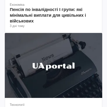
Економіка
Пенсія по інвалідності I групи: які
мінімальні виплати для цивільних і
військових
3 дні тому
Технології