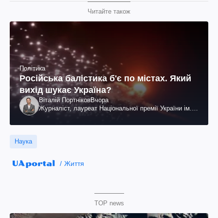
Читайте також
Політика
Російська балістика б'є по містах. Який
вихід шукає Україна?
Віталій Портніков
Вчора
Журналіст, лауреат Національної премії України ім.
Шевченка
Наука
Життя
TOP news