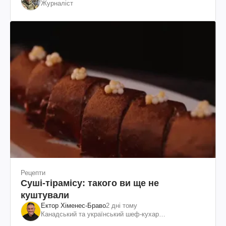
Журналіст
Рецепти
Суші-тірамісу: такого ви ще не
куштували
Ектор Хіменес-Браво
2 дні тому
Канадський та український шеф-кухар
колумбійського походження, бізнесмен, телеведучий