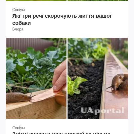
Соціум
Які три речі скорочують життя вашої
собаки
Вчора
Соціум
Злітні знизити ваш врожай за ніч: як