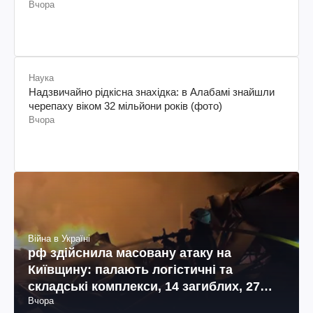
Вчора
Наука
Надзвичайно рідкісна знахідка: в Алабамі знайшли
черепаху віком 32 мільйони років (фото)
Вчора
Війна в Україні
рф здійснила масовану атаку на
Київщину: палають логістичні та
складські комплекси, 14 загиблих, 27
Вчора
поранених (фото, відео)