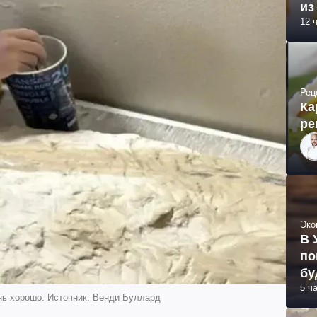
из
12 
Рец
Ка
ре
Эко
В 
по
бу
5 ч
нь хорошо. Источник: Венди Буллард