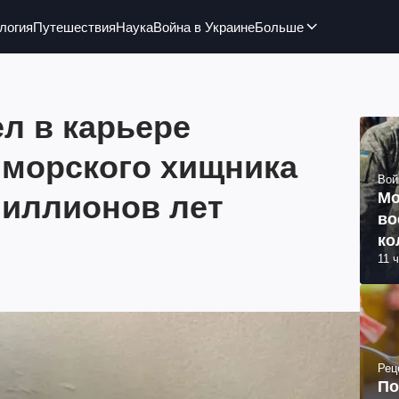
логия
Путешествия
Наука
Война в Украине
Больше
л в карьере
 морского хищника
Вой
миллионов лет
Мо
во
ко
11 
ву
Рец
По