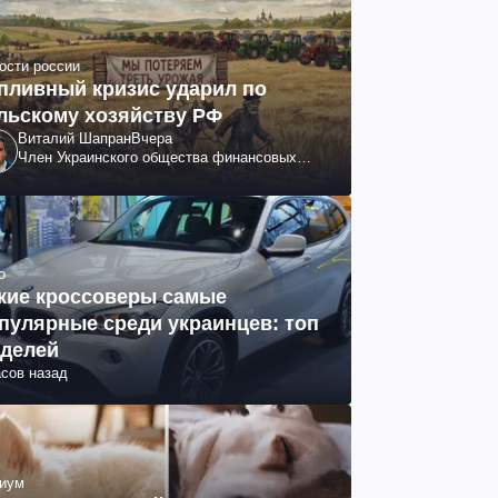
ости россии
пливный кризис ударил по
льскому хозяйству РФ
Виталий Шапран
Вчера
Член Украинского общества финансовых
аналитиков
о
кие кроссоверы самые
пулярные среди украинцев: топ
делей
асов назад
иум