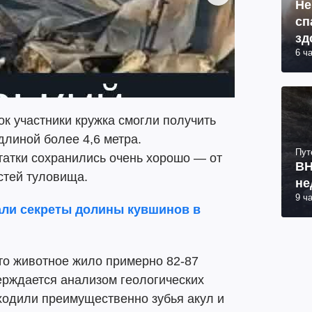
Не
сп
зд
6 ч
ок участники кружка смогли получить
длиной более 4,6 метра.
Пут
татки сохранились очень хорошо — от
ВН
стей туловища.
не
9 ч
али секреты долины кувшинов в
то животное жило примерно 82-87
ерждается анализом геологических
ходили преимущественно зубья акул и