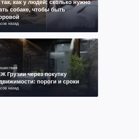
 так, как у людей: сколько нужно
ать собаке, чтобы быть
оровой
асов назад
ешествия
Ж Грузии через покупку
движимости: пороги и сроки
асов назад