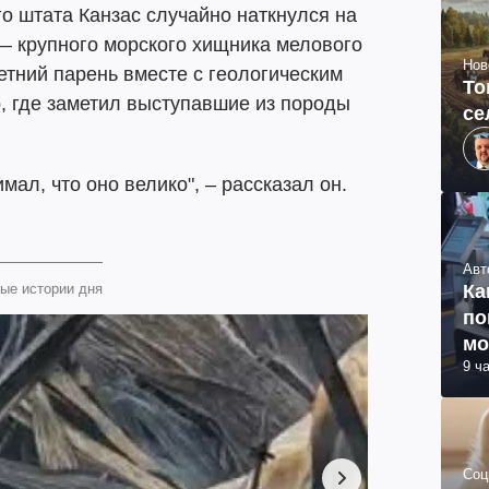
о штата Канзас случайно наткнулся на
— крупного морского хищника мелового
Нов
етний парень вместе с геологическим
То
, где заметил выступавшие из породы
се
имал, что оно велико", – рассказал он.
Авт
Ка
ые истории дня
по
мо
9 ч
Соц