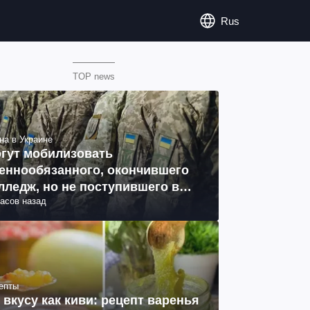
Rus
TOP news
на в Украине
гут мобилизовать
еннообязанного, окончившего
лледж, но не поступившего в
часов назад
з: объяснение юриста
епты
 вкусу как киви: рецепт варенья