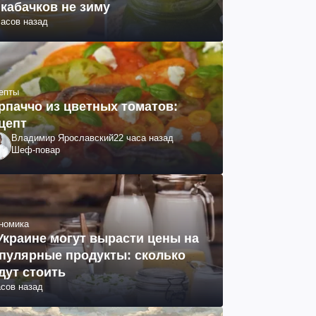
 кабачков не зиму
часов назад
епты
рпаччо из цветных томатов:
цепт
Владимир Ярославский
22 часа назад
Шеф-повар
номика
Украине могут вырасти цены на
пулярные продукты: сколько
дут стоить
асов назад