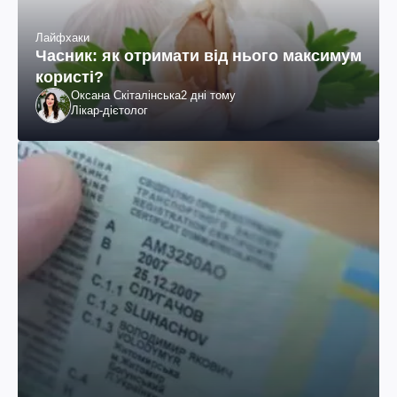
Лайфхаки
Часник: як отримати від нього максимум
користі?
Оксана Скіталінська
2 дні тому
Лікар-дієтолог