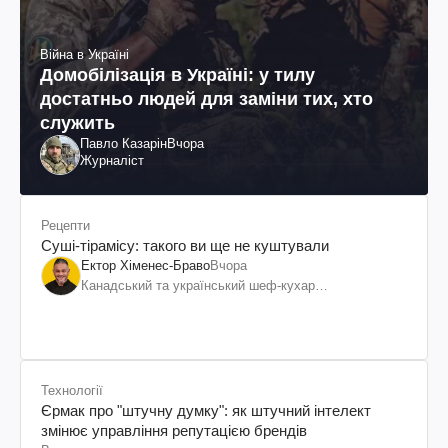
Війна в Україні
Домобілізація в Україні: у тилу
достатньо людей для заміни тих, хто
служить
Павло Казарін
Вчора
Журналіст
Рецепти
Суші-тірамісу: такого ви ще не куштували
Ектор Хіменес-Браво
Вчора
Канадський та український шеф-кухар
колумбійського походження, бізнесмен, телеведучий
Технології
Єрмак про "штучну думку": як штучний інтелект
змінює управління репутацією брендів