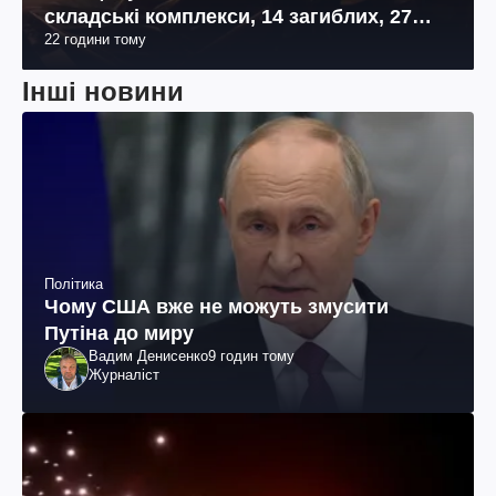
складські комплекси, 14 загиблих, 27
22 години тому
поранених (фото, відео)
Інші новини
Політика
Чому США вже не можуть змусити
Путіна до миру
Вадим Денисенко
9 годин тому
Журналіст