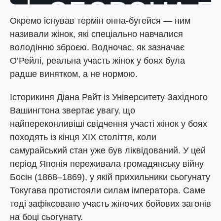
Окремо існував термін онна-бугейся — ним
називали жінок, які спеціально навчалися
володінню зброєю. Водночас, як зазначає
О’Рейлі, реальна участь жінок у боях була
радше винятком, а не нормою.
Історикиня Діана Райт із Університету Західного
Вашингтона звертає увагу, що
найпереконливіші свідчення участі жінок у боях
походять із кінця XIX століття, коли
самурайський стан уже був ліквідований. У цей
період Японія переживала громадянську війну
Босін (1868–1869), у якій прихильники сьогунату
Токугава протистояли силам імператора. Саме
тоді зафіксовано участь жіночих бойових загонів
на боці сьогунату.