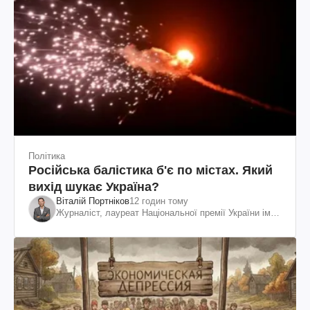
Політика
Російська балістика б'є по містах. Який
вихід шукає Україна?
Віталій Портніков
12 годин тому
Журналіст, лауреат Національної премії України ім.
Шевченка