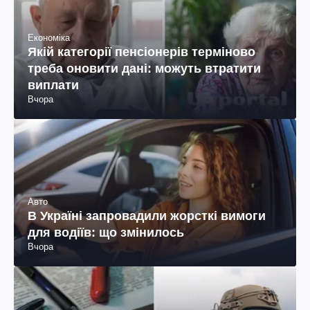
Економіка
Якій категорії пенсіонерів терміново
треба оновити дані: можуть втратити
виплати
Вчора
Авто
В Україні запровадили жорсткі вимоги
для водіїв: що змінилось
Вчора