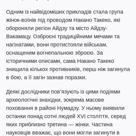
Одним із найвідоміших прикладів стала група
жінок-воїнів під проводом Накано Такеко, які
обороняли регіон Айдзу та місто Айдзу-
Вакамацу. Озброєні традиційними мечами та
нагінатами, вони протистояли військам,
оснащеним вогнепальною зброєю. За
історичними описами, сама Накано Такеко
знищила кількох противників, перш ніж загинула
в бою, а її загін зазнав поразки.
Деякі дослідники пов’язують із цими подіями
археологічні знахідки, зокрема масове
поховання в районі Нумадзу. У ньому виявили
останки понад сотні людей XVI століття, серед
яких приблизно третина — жінки. Частина
науковців вважає, що вони могли загинути в