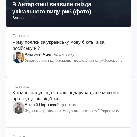
В Антарктиці виявили гнізда
унікального виду риб (фото)
Вчора
Політика
Чому поляки за українську мову б'ють, а за
російську ні?
Анатолій Амелін
2 дні тому
Український підприємець, державний службовець і
громадський діяч
Політика
Кремль згадує, що Сталін подарував, але мовчить
про те, що він відібрав
Віталій Портніков
2 дні тому
Журналіст, лауреат Національної премії України ім.
Шевченка
Соціум