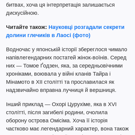
битвах, хоча ця інтерпретація залишається
дискусійною.
Читайте також:
Науковці розгадали секрети
долини глечиків в Лаосі (фото)
Водночас у японській історії збереглося чимало
напівлегендарних постатей жінок-воїнів. Серед
них — Томое Ґодзен, яка, за середньовічними
хроніками, воювала у війні кланів Тайра і
Мінамото в XII столітті та прославилася як
надзвичайно вправна лучниця й вершниця.
Інший приклад — Охорі Цурухіме, яка в XVI
столітті, після загибелі родини, очолила
оборону острова Омісіма. Хоча її історія
частково має легендарний характер, вона також