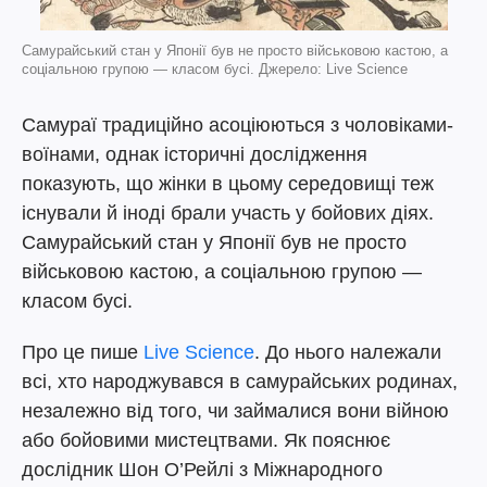
Самурайський стан у Японії був не просто військовою кастою, а
соціальною групою — класом бусі. Джерело: Live Science
Самураї традиційно асоціюються з чоловіками-
воїнами, однак історичні дослідження
показують, що жінки в цьому середовищі теж
існували й іноді брали участь у бойових діях.
Самурайський стан у Японії був не просто
військовою кастою, а соціальною групою —
класом бусі.
Про це пише
Live Science
. До нього належали
всі, хто народжувався в самурайських родинах,
незалежно від того, чи займалися вони війною
або бойовими мистецтвами. Як пояснює
дослідник Шон О’Рейлі з Міжнародного