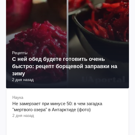
Рецепты
С ней обед будете готовить очень
быстро: рецепт борщевой заправки на
зиму
2 дня назад
Наука
Не замерзает при минусе 50: в чем загадка
"мертвого озера" в Антарктиде (фото)
2 дня назад