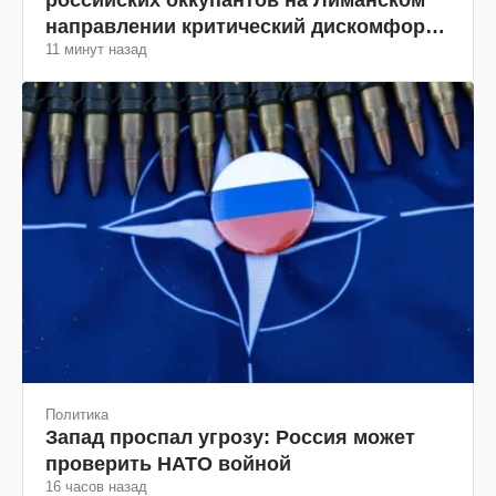
российских оккупантов на Лиманском
направлении критический дискомфорт:
11 минут назад
как это удалось
Политика
Запад проспал угрозу: Россия может
проверить НАТО войной
16 часов назад