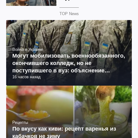
TOP News
Война в Украине
Могут мобилизовать военнообязанного,
окончившего колледж, но не
поступившего в вуз: объяснение
16 часов назад
юриста
Рецепты
По вкусу как киви: рецепт варенья из
кабачков не зиму