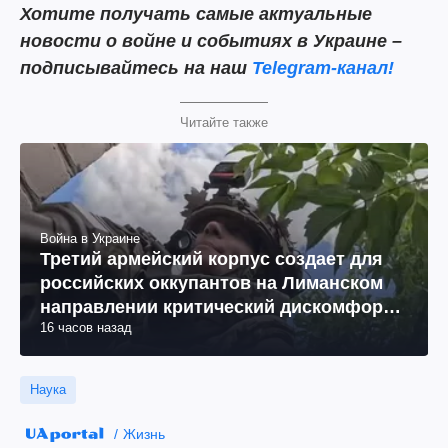
Хотите получать самые актуальные
новости о войне и событиях в Украине –
подписывайтесь на наш
Telegram-канал!
Читайте также
Война в Украине
Третий армейский корпус создает для
российских оккупантов на Лиманском
направлении критический дискомфорт:
16 часов назад
как это удалось
Наука
Жизнь