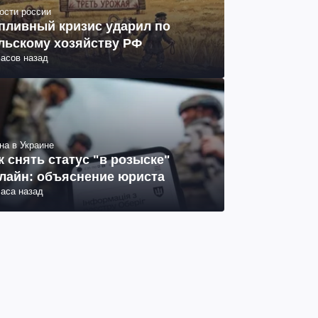
ости россии
пливный кризис ударил по
льскому хозяйству РФ
часов назад
на в Украине
к снять статус "в розыске"
лайн: объяснение юриста
часа назад