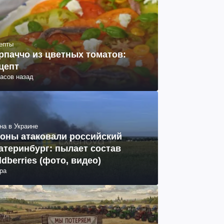
епты
рпаччо из цветных томатов:
цепт
часов назад
на в Украине
оны атаковали российский
атеринбург: пылает состав
ldberries (фото, видео)
ра