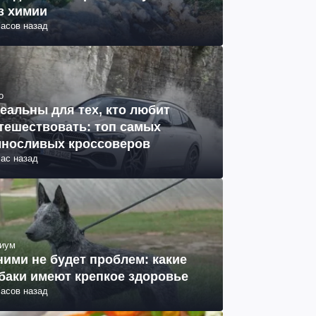
з химии
часов назад
о
еальны для тех, кто любит
тешествовать: топ самых
носливых кроссоверов
час назад
иум
ними не будет проблем: какие
баки имеют крепкое здоровье
часов назад