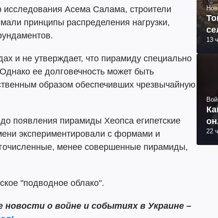
р исследования Асема Салама, строители
Нов
То
имали принципы распределения нагрузки,
се
фундаментов.
13 
дах и не утверждает, что пирамиду специально
 Однако ее долговечность может быть
ственным образом обеспечивших чрезвычайную
Вой
Ка
то до появления пирамиды Хеопса египетские
он
22 
емени экспериментировали с формами и
огочисленные, менее совершенные пирамиды,
ское "подводное облако".
новости о войне и событиях в Украине –