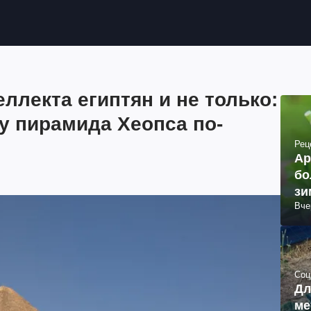
ллекта египтян и не только:
у пирамида Хеопса по-
Рец
Ар
бо
зи
Вче
Соц
Дл
ме