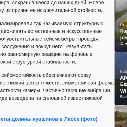
мира, сохранившееся до наших дней. Новое
у из причин ее исключительной стойкости.
ализировали так называемую структурную
Рец
Ка
ыдерживать естественные и искусственные
ре
окочувствительные сейсмометры, проводя
11 
 сооружения и вокруг него. Результаты
льно равномерную реакцию на фоновые
сокой структурной стабильности.
Вой
 сейсмостойкость обеспечивают сразу
Др
ие, низкий центр тяжести, симметричная форма
Ек
частности камеры, частично гасящие вибрации.
Wi
Вче
мида возведена на сплошной известняковой
реты долины кувшинов в Лаосе (фото)