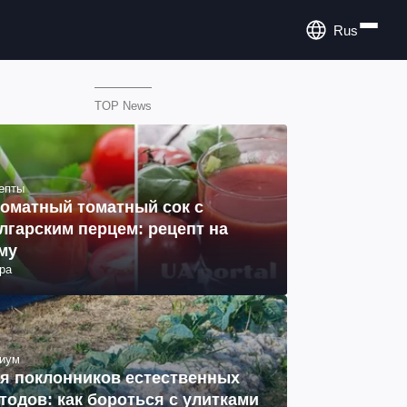
Rus
TOP News
епты
оматный томатный сок с
лгарским перцем: рецепт на
му
ра
иум
я поклонников естественных
тодов: как бороться с улитками