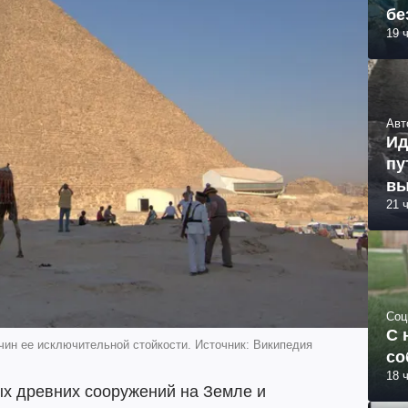
бе
19 
Авт
Ид
пу
вы
21 
Соц
С 
чин ее исключительной стойкости. Источник: Википедия
со
18 
ых древних сооружений на Земле и