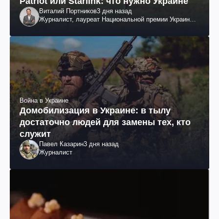
Patriot или Starlink: что нужно Украине
Виталий Портников
3 дня назад
Журналист, лауреат Национальной премии Украины
им. Шевченко
Война в Украине
Домобилизация в Украине: в тылу
достаточно людей для замены тех, кто
служит
Павел Казарин
3 дня назад
Журналист