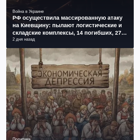
Война в Украине
РФ осуществила массированную атаку
на Киевщину: пылают логистические и
складские комплексы, 14 погибших, 27
2 дня назад
раненых (фото, видео)
Политика