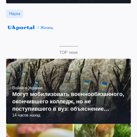
Наука
Жизнь
TOP news
Война в Украине
Могут мобилизовать военнообязанного,
окончившего колледж, но не
поступившего в вуз: объяснение
14 часов назад
юриста