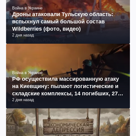
Война в Украине
Дроны атаковали Тульскую область:
вспыхнул самый большой состав
Wildberries (фото, видео)
2 дня назад
Война в Украине
РФ осуществила массированную атаку
на Киевщину: пылают логистические и
складские комплексы, 14 погибших, 27
2 дня назад
раненых (фото, видео)