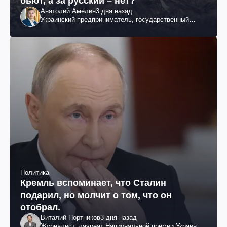
бьют, а за русский – нет?
Анатолий Амелин
3 дня назад
Украинский предприниматель, государственный
служащий и общественный деятель
Политика
Кремль вспоминает, что Сталин
подарил, но молчит о том, что он
отобрал.
Виталий Портников
3 дня назад
Журналист, лауреат Национальной премии Украины