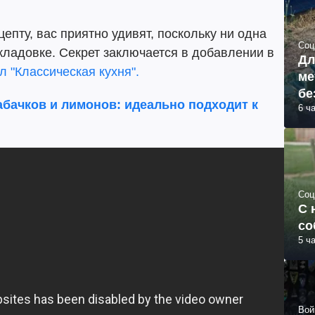
епту, вас приятно удивят, поскольку ни одна
Соц
 кладовке. Секрет заключается в добавлении в
Дл
л "Классическая кухня".
ме
бе
абачков и лимонов: идеально подходит к
6 ч
Соц
С 
со
5 ч
Вой