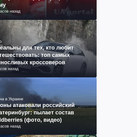
му
часов назад
о
еальны для тех, кто любит
тешествовать: топ самых
носливых кроссоверов
асов назад
на в Украине
оны атаковали российский
атеринбург: пылает состав
ldberries (фото, видео)
часов назад