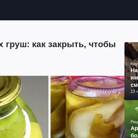
 груш: как закрыть, чтобы
Нау
На
им
см
13 
об
Рец
Ар
бо