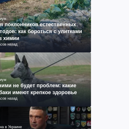
иум
я поклонников естественных
тодов: как бороться с улитками
з химии
асов назад
иум
ними не будет проблем: какие
баки имеют крепкое здоровье
асов назад
на в Украине