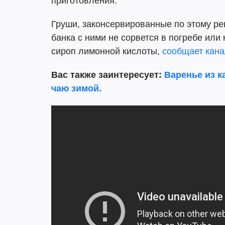
приготовления.
Груши, законсервированные по этому рец
банка с ними не сорвется в погребе или
сироп лимонной кислоты,
сообщает кана
Вас также заинтересует:
Варенье из к
чаю зимой.