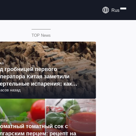
Rus
TOP News
ка
д гробницей первого
ператора Китая заметили
ертельные испарения: как
часов назад
разовались (фото)
епты
оматный томатный сок с
лгарским перцем: рецепт на