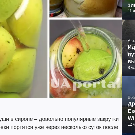
зи
11 
Авт
Ид
пу
вы
8 ч
Вой
Др
Ек
Wi
уши в сиропе – довольно популярные закрутки
12 
овки портятся уже через несколько суток после