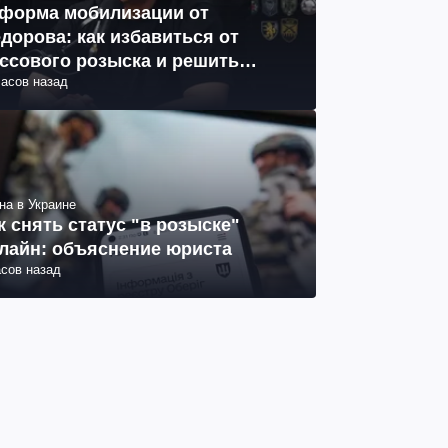
форма мобилизации от
дорова: как избавиться от
ссового розыска и решить
часов назад
облему СОЧ
на в Украине
к снять статус "в розыске"
лайн: объяснение юриста
асов назад