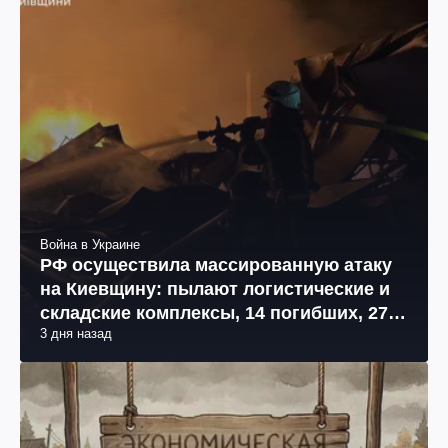
Война в Украине
РФ осуществила массированную атаку
на Киевщину: пылают логистические и
складские комплексы, 14 погибших, 27
3 дня назад
раненых (фото, видео)