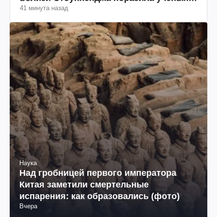
41 минута назад
(фото)
Наука
Над гробницей первого императора
Китая заметили смертельные
испарения: как образовались (фото)
Вчера