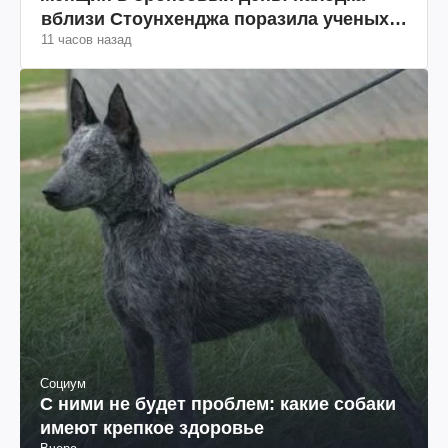
вблизи Стоунхенджа поразила ученых
11 часов назад
(фото)
Социум
С ними не будет проблем: какие собаки
имеют крепкое здоровье