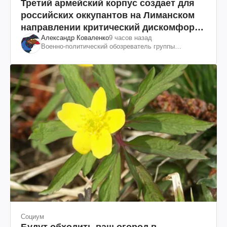
Третий армейский корпус создает для
российских оккупантов на Лиманском
направлении критический дискомфорт:
Александр Коваленко
9 часов назад
как это удалось
Военно-политический обозреватель группы
"Информационное сопротивление"
Социум
Будут обходить ваш огород в