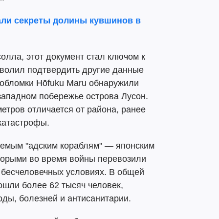
али секреты долины кувшинов в
олла, этот документ стал ключом к
зволил подтвердить другие данные
 обломки Hōfuku Maru обнаружили
западном побережье острова Лусон.
метров отличается от района, ранее
катастрофы.
емым "адским кораблям" — японским
оторыми во время войны перевозили
 бесчеловечных условиях. В общей
ошли более 62 тысяч человек,
оды, болезней и антисанитарии.