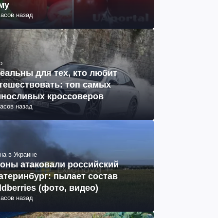
му
часов назад
о
еальны для тех, кто любит
тешествовать: топ самых
носливых кроссоверов
часов назад
на в Украине
оны атаковали российский
атеринбург: пылает состав
ldberries (фото, видео)
часов назад