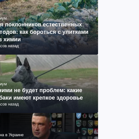
иум
я поклонников естественных
тодов: как бороться с улитками
з химии
асов назад
иум
ними не будет проблем: какие
баки имеют крепкое здоровье
асов назад
на в Украине