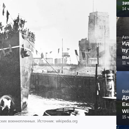
зи
14 
Авт
Ид
пу
вы
11 
Вой
Др
Ек
Wi
15 
ких военнопленных. Источник: wikipedia.org