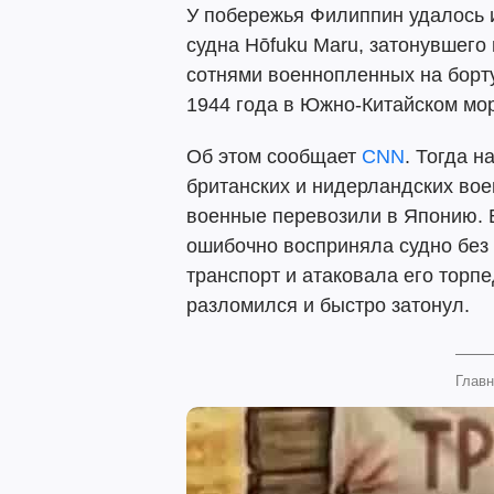
У побережья Филиппин удалось 
судна Hōfuku Maru, затонувшего
сотнями военнопленных на борту
1944 года в Южно-Китайском мо
Об этом сообщает
CNN
. Тогда н
британских и нидерландских во
военные перевозили в Японию. 
ошибочно восприняла судно без
транспорт и атаковала его торп
разломился и быстро затонул.
Главн