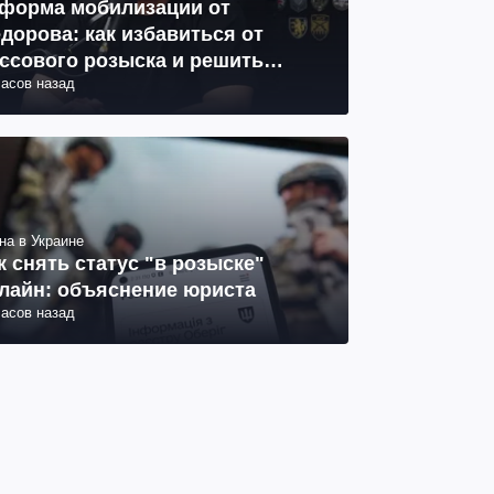
форма мобилизации от
дорова: как избавиться от
ссового розыска и решить
часов назад
облему СОЧ
на в Украине
к снять статус "в розыске"
лайн: объяснение юриста
часов назад