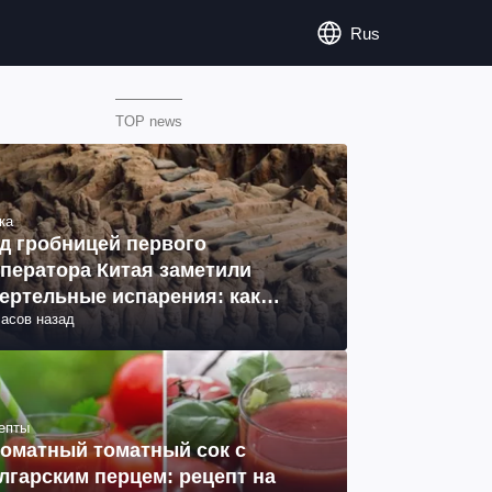
Rus
TOP news
ка
д гробницей первого
ператора Китая заметили
ертельные испарения: как
часов назад
разовались (фото)
епты
оматный томатный сок с
лгарским перцем: рецепт на