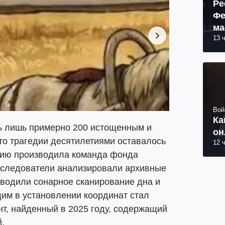
Ре
Фе
ма
13 
пр
Вой
Ка
ь лишь примерно 200 истощенным и
он
то трагедии десятилетиями оставалось
12 
цию производила команда фонда
 Исследователи анализировали архивные
водили сонарное сканирование дна и
м в установлении координат стал
т, найденный в 2025 году, содержащий
й.