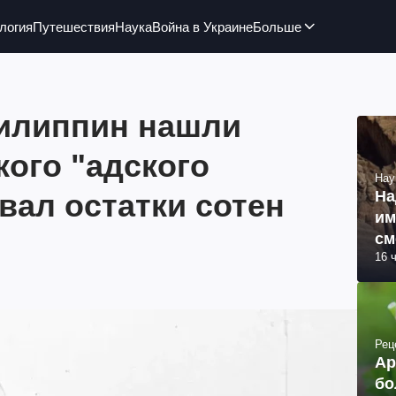
логия
Путешествия
Наука
Война в Украине
Больше
илиппин нашли
ого "адского
Нау
вал остатки сотен
На
им
см
16 
об
Рец
Ар
бо