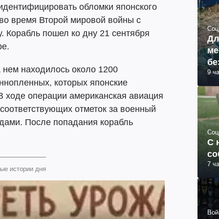
идентифицировать обломки японского
 во время Второй мировой войны с
Соц
. Корабль пошел ко дну 21 сентября
Дл
ре.
ме
бе
а нем находилось около 1200
9 ч
еннопленных, которых японские
В ходе операции американская авиация
 соответствующих отметок за военный
едами. После попадания корабль
Соц
С 
со
7 ч
ые истории дня
Вой