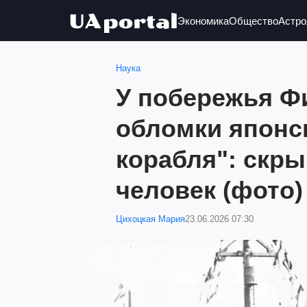
Экономика
Общество
Астро
Наука
У побережья Ф
обломки японск
корабля": скры
человек (фото)
Цихоцкая Мария
23.06.2026 07:30