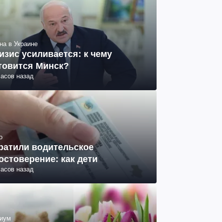
на в Украине
изис усиливается: к чему
товится Минск?
часов назад
о
ратили водительское
остоверение: как дети
часов назад
иум