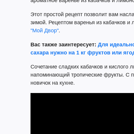
ароматное варенье из кабачков и лимон
Этот простой рецепт позволит вам насл
зимой. Рецептом варенья из кабачков и
"Мой Двор"
.
Вас также заинтересует:
Для идеально
сахара нужно на 1 кг фруктов или яго
Сочетание сладких кабачков и кислого л
напоминающий тропические фрукты. С п
новичок на кухне.