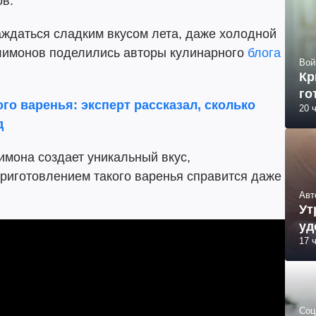
ов.
аждаться сладким вкусом лета, даже холодной
 лимонов поделились авторы кулинарного
блога
Вой
Кр
го
го варенья: эксперт рассказал, сколько
20 
д
имона создает уникальный вкус,
риготовлением такого варенья справится даже
Авт
Ут
уд
17 
Соц