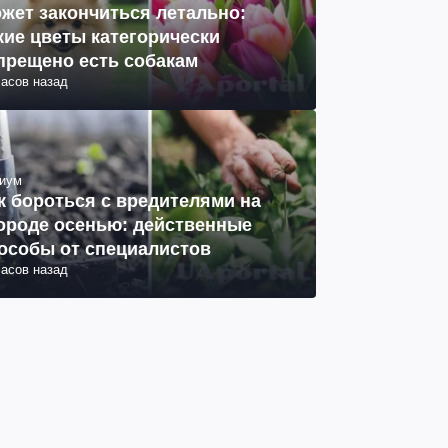
жет закончиться летально:
кие цветы категорически
прещено есть собакам
часов назад
иум
к бороться с вредителями на
ороде осенью: действенные
особы от специалистов
часов назад