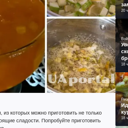
за
20 
ма
Вой
Ув
ск
бр
18 
Рец
Ид
ку
 из которых можно приготовить не только
18 
оящие сладости. Попробуйте приготовить