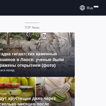
Rus
TOP News
ка
гадка гигантских каменных
вшинов в Лаосе: ученые были
ражены открытием (фото)
часа назад
епты
дут хрустящие даже через
сколько месяцев после