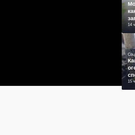
Мо
ка
за
14 
Соц
Ка
ог
сп
15 