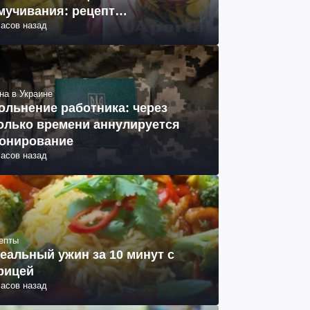
мучивания: рецепт
часов назад
ринованных огурцов на зиму
на в Украине
ольнение работника: через
олько времени аннулируется
онирование
часов назад
епты
еальный ужин за 10 минут с
рицей
часов назад