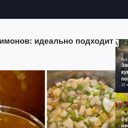
лимонов: идеально подходит
Нау
За
ку
по
22 
Рец
Бу
не