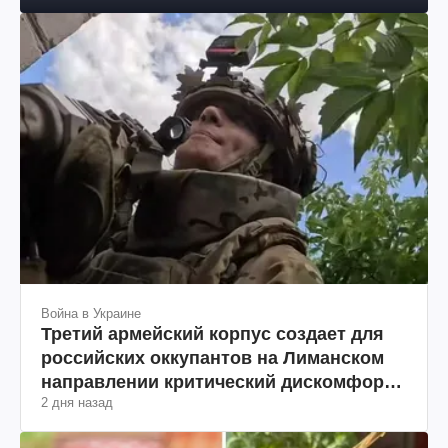
2 дня назад
юриста
Война в Украине
Третий армейский корпус создает для
российских оккупантов на Лиманском
направлении критический дискомфорт:
2 дня назад
как это удалось