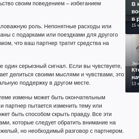
ьство своим поведением – избеганием
В 
во
в 
15 
аловажную роль. Непонятные расходы или
заны с подарками или поездками для другого
ком, что ваш партнер тратит средства на
Эко
 один серьезный сигнал. Если вы чувствуете,
Кт
ает делиться своими мыслями и чувствами, это
на
нальную поддержку в другом месте.
13 
о теме измены может быть окончательным
и партнер пытается изменить тему или
ожет быть способом скрыть правду. Все эти
ами, которые следует обратить внимание на
яжелый, но необходимый разговор с партнером.