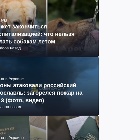
иум
жет закончиться
спитализацией: что нельзя
лать собакам летом
часов назад
на в Украине
оны атаковали российский
ославль: загорелся пожар на
З (фото, видео)
часов назад
на в Украине