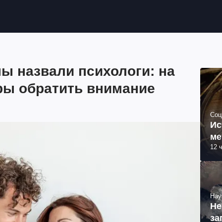
ы назвали психологи: на
ры обратить внимание
Соц
Ис
ме
12 
Нау
Не
за