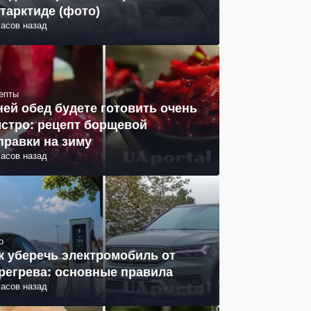
тарктиде (фото)
часов назад
епты
ней обед будете готовить очень
стро: рецепт борщевой
правки на зиму
часов назад
о
к уберечь электромобиль от
регрева: основные правила
часов назад