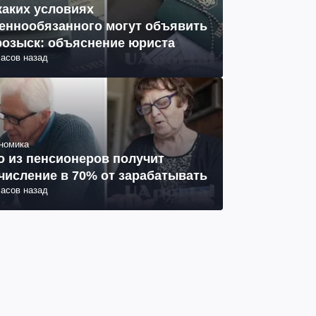
каких условиях
еннообязанного могут объявить
розыск: объяснение юриста
часов назад
номика
о из пенсионеров получит
числение в 70% от зарабатывать
часов назад