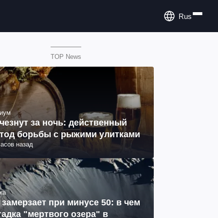
Rus
TOP News
иум
чезнут за ночь: действенный
тод борьбы с рыжими улитками
часов назад
ка
 замерзает при минусе 50: в чем
гадка "мертвого озера" в