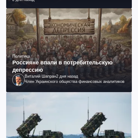
раненых (фото, видео)
Политика
Россияне впали в потребительскую
депрессию
Виталий Шапран
2 дня назад
Член Украинского общества финансовых аналитиков