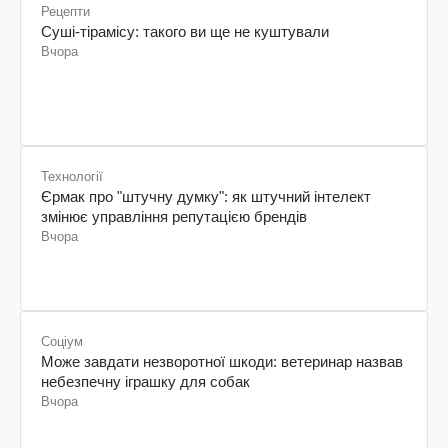
Рецепти
Суші-тірамісу: такого ви ще не куштували
Вчора
Технології
Єрмак про "штучну думку": як штучний інтелект
змінює управління репутацією брендів
Вчора
Соціум
Може завдати незворотної шкоди: ветеринар назвав
небезпечну іграшку для собак
Вчора