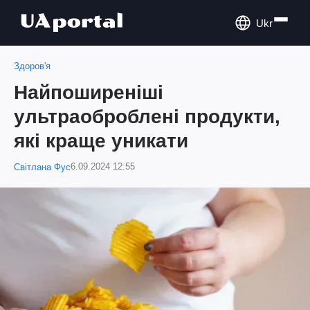
Ukr
Здоров'я
Найпоширеніші
ультраоброблені продукти,
які краще уникати
6.09.2024 12:55
Світлана Фус