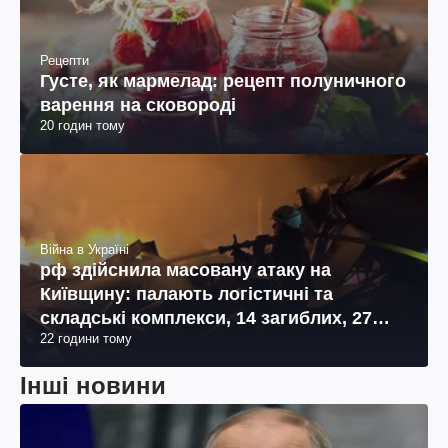
Рецепти
Густе, як мармелад: рецепт полуничного
варення на сковороді
20 годин тому
Війна в Україні
рф здійснила масовану атаку на
Київщину: палають логістичні та
складські комплекси, 14 загиблих, 27
22 години тому
поранених (фото, відео)
Інші новини