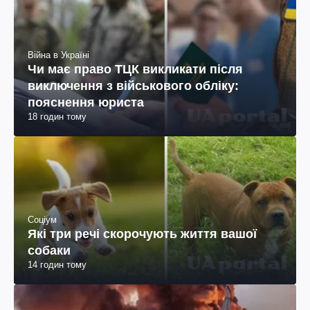
Війна в Україні
Чи має право ТЦК викликати після
виключення з військового обліку:
пояснення юриста
18 годин тому
Соціум
Які три речі скорочують життя вашої
собаки
14 годин тому