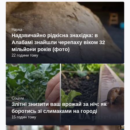
Наука
Надзвичайно рідкісна знахідка: в
Алабамі знайшли черепаху віком 32
мільйони років (фото)
22 години тому
Соціум
Злітні знизити ваш врожай за ніч: як
боротись зі слимаками на городі
15 годин тому