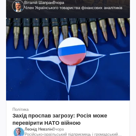
Віталій Шапран
Вчора
Член Українського товариства фінансових аналітиків
Політика
Захід проспав загрозу: Росія може
перевірити НАТО війною
Леонід Невзлін
Вчора
Російсько-ізраїльський підприємець і громадський