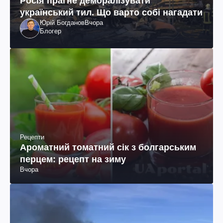
Росія прагне деморалізувати
український тил. Що варто собі нагадати
Юрій Богданов
Вчора
Блогер
Рецепти
Ароматний томатний сік з болгарським
перцем: рецепт на зиму
Вчора