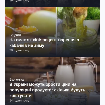
19 годин тому
пояснення юриста
Рецепти
На смак як ківі: рецепт варення з
кабачків не зиму
20 годин тому
Економіка
В Україні можуть зрости ціни на
популярні продукти: скільки будуть
коштувати
14 годин тому