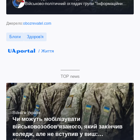
Військово-політичний оглядач групи "Інформаційний
спротив"
Джерело:
obozrevatel.com
Блоги
Здоров'я
Життя
TOP news
Війна в Україні
Чи можуть мобілізувати
військовозобов’язаного, який закінчив
коледж, але не вступив у виш: