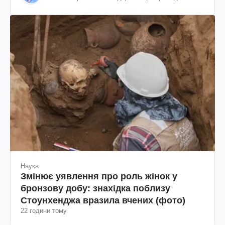
діяч, колишній віцепрезидент "ЮКОСа"
Наука
Змінює уявлення про роль жінок у
бронзову добу: знахідка поблизу
Стоунхенджа вразила вчених (фото)
22 години тому