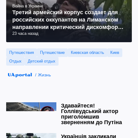
Война в Украине
Третий армейский корпус создает для
российских оккупантов на Лиманском
направлении критический дискомфорт:
23 часа назад
как это удалось
Путешествия
Путешествие
Киевская область
Киев
Отдых
Детский отдых
Жизнь