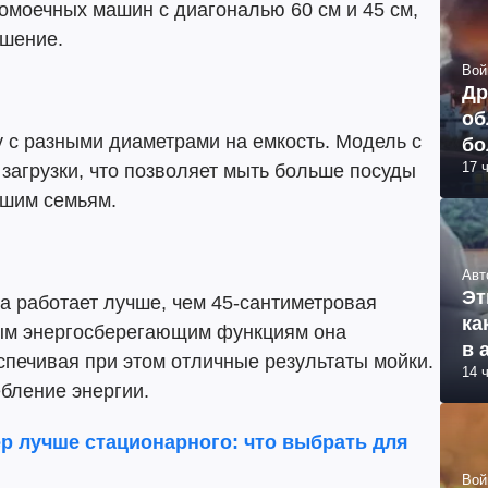
омоечных машин с диагональю 60 см и 45 см,
ешение.
Вой
Др
об
 с разными диаметрами на емкость. Модель с
бо
17 
ви
загрузки, что позволяет мыть больше посуды
ьшим семьям.
Авт
Эт
 работает лучше, чем 45-сантиметровая
ка
ым энергосберегающим функциям она
в 
спечивая при этом отличные результаты мойки.
14 
ебление энергии.
р лучше стационарного: что выбрать для
Вой