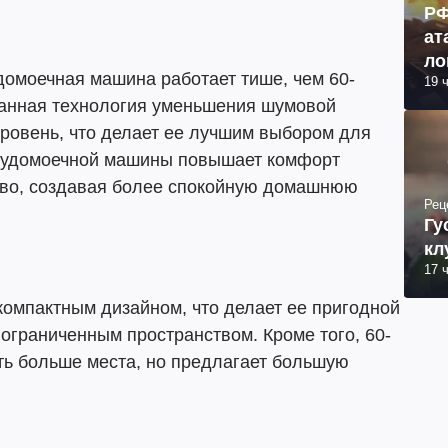
РФ
ат
ло
омоечная машина работает тише, чем 60-
19 
ко
анная технология уменьшения шумовой
ра
уровень, что делает ее лучшим выбором для
посудомоечной машины повышает комфорт
тво, создавая более спокойную домашнюю
Рец
Гу
кл
17 
омпактным дизайном, что делает ее пригодной
ограниченным пространством. Кроме того, 60-
ть больше места, но предлагает большую