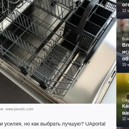
ог
12 
Вой
Вп
ис
об
15 
Соц
Ка
ик: www.pexels.com
ва
11 
 усилия, но как выбрать лучшую? UAportal