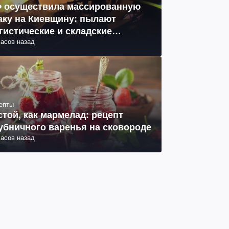
 осуществила массированную
аку на Киевщину: пылают
гистические и складские
часов назад
мплексы, 14 погибших, 27
неных (фото, видео)
епты
стой, как мармелад: рецепт
убничного варенья на сковороде
часов назад