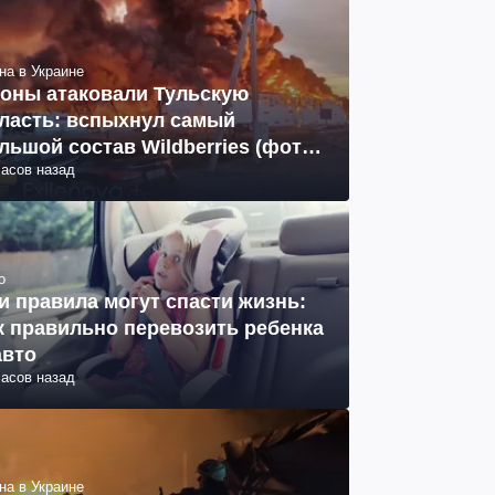
на в Украине
оны атаковали Тульскую
ласть: вспыхнул самый
льшой состав Wildberries (фото,
часов назад
део)
о
и правила могут спасти жизнь:
к правильно перевозить ребенка
авто
часов назад
на в Украине