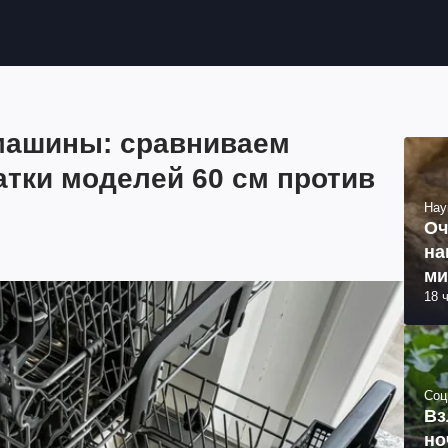
машины: сравниваем
тки моделей 60 см против
Нау
Оч
на
ми
18 
Соц
Вз
но