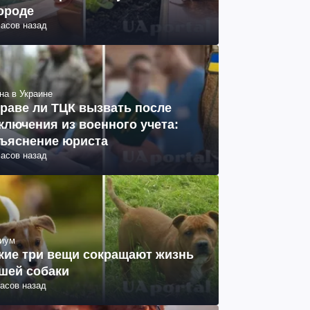
ороде
часов назад
на в Украине
раве ли ТЦК вызвать после
ключения из военного учета:
ъяснение юриста
часов назад
иум
кие три вещи сокращают жизнь
шей собаки
часов назад