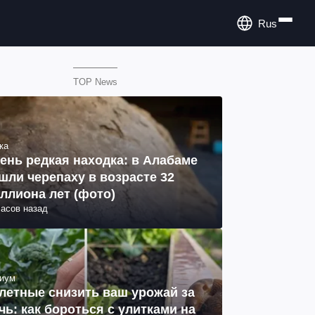
Rus
TOP News
ка
ень редкая находка: в Алабаме
шли черепаху в возрасте 32
ллиона лет (фото)
часов назад
иум
летные снизить ваш урожай за
чь: как бороться с улитками на