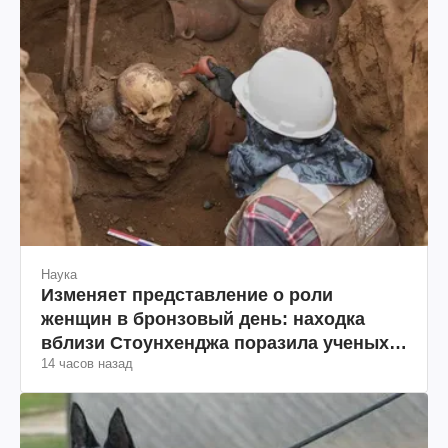
Наука
Изменяет представление о роли
женщин в бронзовый день: находка
вблизи Стоунхенджа поразила ученых
14 часов назад
(фото)