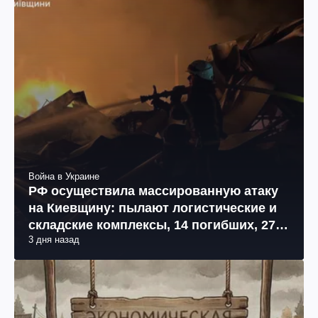
Война в Украине
РФ осуществила массированную атаку
на Киевщину: пылают логистические и
складские комплексы, 14 погибших, 27
3 дня назад
раненых (фото, видео)