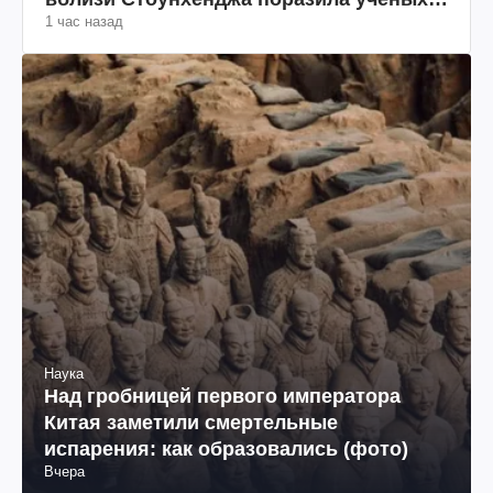
1 час назад
(фото)
Наука
Над гробницей первого императора
Китая заметили смертельные
испарения: как образовались (фото)
Вчера