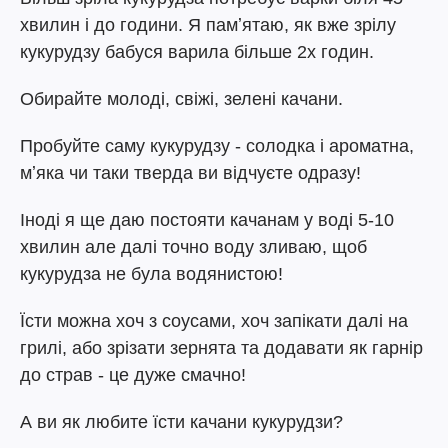
хвилин і до години. Я памʼятаю, як вже зрілу
кукурудзу бабуся варила більше 2х годин.
Обирайте молоді, свіжі, зелені качани.
Пробуйте саму кукурудзу - солодка і ароматна,
мʼяка чи таки тверда ви відчуєте одразу!
Іноді я ще даю постояти качанам у воді 5-10
хвилин але далі точно воду зливаю, щоб
кукурудза не була водянистою!
Їсти можна хоч з соусами, хоч запікати далі на
грилі, або зрізати зернята та додавати як гарнір
до страв - це дуже смачно!
А ви як любите їсти качани кукурудзи?