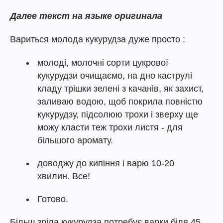
Далее текст на языке оригинала
Вариться молода кукурудза дуже просто :
молоді, молочні сорти цукрової
кукурудзи очищаємо, на дно каструлі
кладу трішки зелені з качанів, як захист,
заливаю водою, щоб покрила повністю
кукурудзу, підсолюю трохи і зверху ще
можу класти теж трохи листя - для
більшого аромату.
доводжу до кипіння і варю 10-20
хвилин. Все!
Готово.
Більш зріла кукурудза потребує варки біля 45