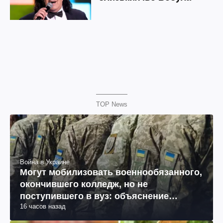
TOP News
Война в Украине
Могут мобилизовать военнообязанного,
окончившего колледж, но не
поступившего в вуз: объяснение
16 часов назад
юриста
Рецепты
По вкусу как киви: рецепт варенья из