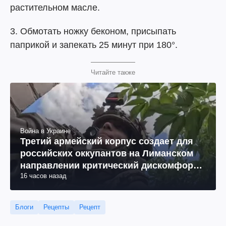
растительном масле.
3. Обмотать ножку беконом, присыпать
паприкой и запекать 25 минут при 180°.
Читайте также
Война в Украине
Третий армейский корпус создает для
российских оккупантов на Лиманском
направлении критический дискомфорт:
16 часов назад
как это удалось
Блоги
Рецепты
Рецепт