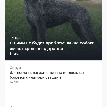
Социум
С ними не будет проблем: какие собаки
имеют крепкое здоровье
Вчера
Социум
Для поклонников естественных методов: как
бороться с улитками без химии
Вчера
Экономика
Пенсионер потерял трудовую книжку: юрист
объяснил, как поступить
Вчера