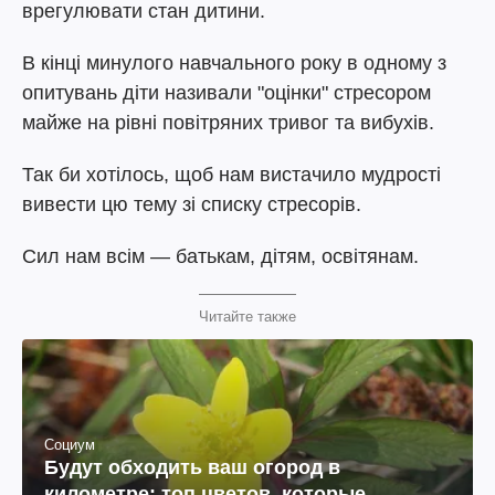
врегулювати стан дитини.
В кінці минулого навчального року в одному з
опитувань діти називали "оцінки" стресором
майже на рівні повітряних тривог та вибухів.
Так би хотілось, щоб нам вистачило мудрості
вивести цю тему зі списку стресорів.
Сил нам всім — батькам, дітям, освітянам.
Читайте также
Социум
Будут обходить ваш огород в
километре: топ цветов, которые