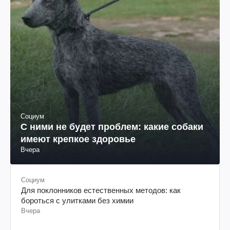
женщин в бронзовый день: находка
вблизи Стоунхенджа поразила ученых
15 часов назад
(фото)
Социум
С ними не будет проблем: какие собаки
имеют крепкое здоровье