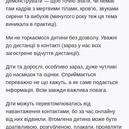
демонструвати — щоб точно знати, чи немає
там кадрів з мертвими тілами, кров’ю, звуками
сирени та вибухів (минулого року теж ця тема
виникала в практиці).
Ми не торкаємося дитини без дозволу. Уважні
до дистанції в контакті (зараз у нас всіх
загострене відчуття дистанції).
Діти та дорослі, особливо зараз, дуже чутливі
до насмішок та оцінки. Сприймається
переважно не
щ
о
кажуть, а
я
к
саме подається
інформація. Всім завжди важлива повага.
Діти можуть перевтомлюватись від
навантаження контактами, бо за час онлайну
від них відвикли. Втомлена дитина може бути
дратівливою, розгубленою, плакати, проявляти