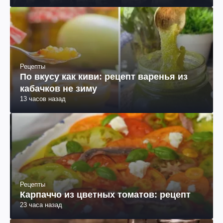
Война в Украине
Могут мобилизовать военнообязанного,
окончившего колледж, но не
поступившего в вуз: объяснение
13 часов назад
юриста
Рецепты
По вкусу как киви: рецепт варенья из
кабачков не зиму
13 часов назад