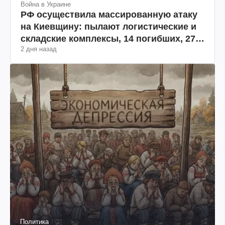
Война в Украине
РФ осуществила массированную атаку
на Киевщину: пылают логистические и
складские комплексы, 14 погибших, 27
2 дня назад
раненых (фото, видео)
Политика