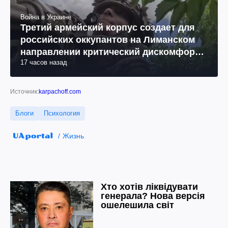
Война в Украине
Третий армейский корпус создает для
российских оккупантов на Лиманском
направлении критический дискомфорт:
17 часов назад
как это удалось
Источник:
karpachoff.com
Блоги
Психология
Жизнь