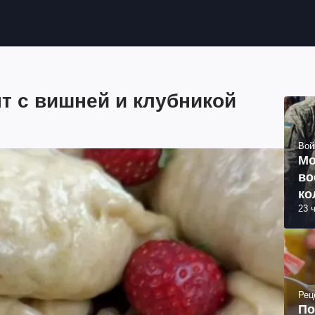
пт с вишней и клубникой
Вой
Мо
во
ко
23 
ву
Рец
По