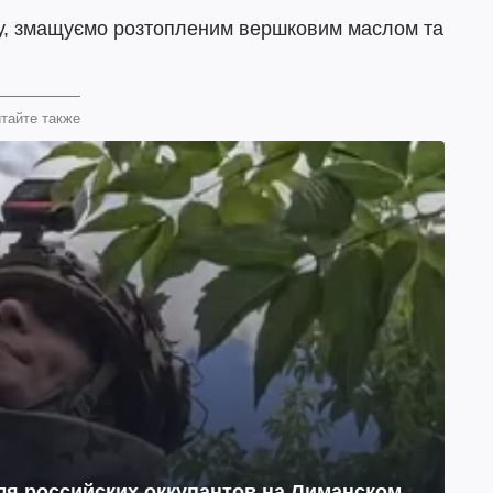
ку, змащуємо розтопленим вершковим маслом та
тайте также
ля российских оккупантов на Лиманском