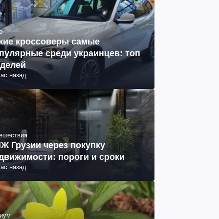
о
кие кроссоверы самые
пулярные среди украинцев: топ
делей
час назад
ешествия
Ж Грузии через покупку
движимости: пороги и сроки
час назад
иум