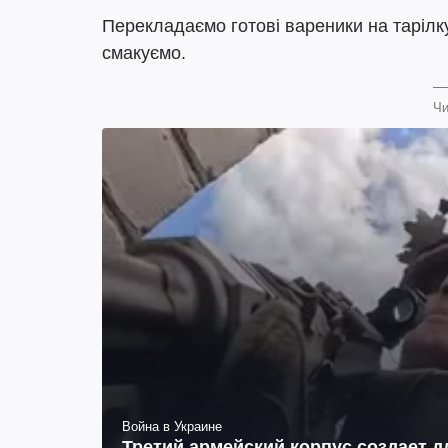
Перекладаємо готові вареники на таріл
смакуємо.
Чи
Война в Украине
Третий армейский корпус создает д