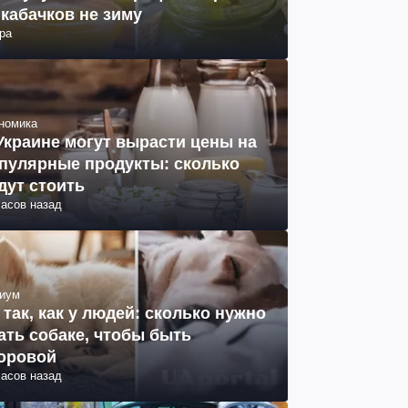
 кабачков не зиму
ра
номика
Украине могут вырасти цены на
пулярные продукты: сколько
дут стоить
часов назад
иум
 так, как у людей: сколько нужно
ать собаке, чтобы быть
оровой
часов назад