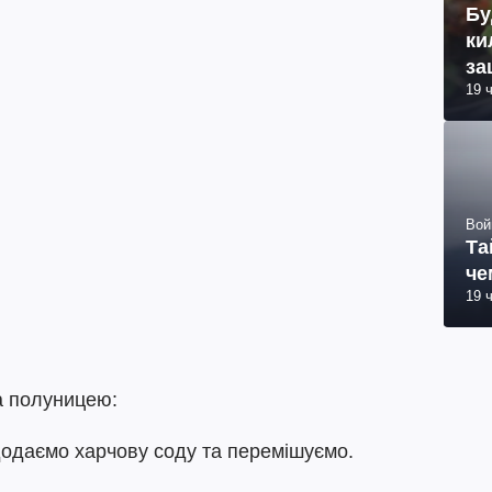
Бу
ки
за
19 
Вой
Та
че
19 
а полуницею:
 додаємо харчову соду та перемішуємо.