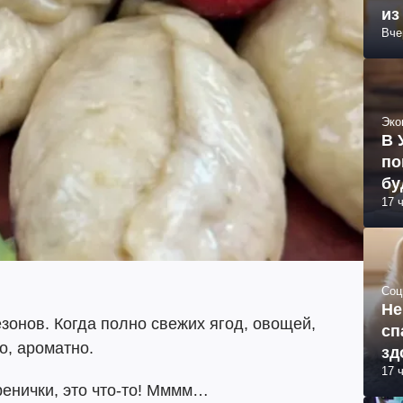
из
Вче
Эко
В 
по
бу
17 
Соц
Не
зонов. Когда полно свежих ягод, овощей,
сп
о, ароматно.
зд
17 
енички, это что-то! Мммм…