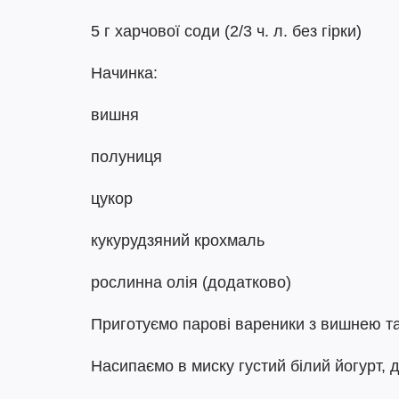
5 г харчової соди (2/3 ч. л. без гірки)
Начинка:
вишня
полуниця
цукор
кукурудзяний крохмаль
рослинна олія (додатково)
Приготуємо парові вареники з вишнею т
Насипаємо в миску густий білий йогурт,