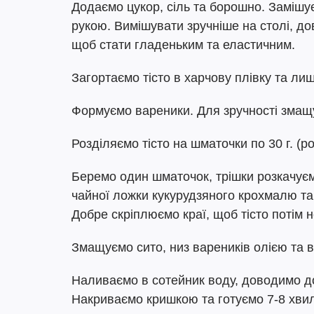
Додаємо цукор, сіль та борошно. Замішу
рукою. Вимішувати зручніше на столі, дов
щоб стати гладеньким та еластичним.
Загортаємо тісто в харчову плівку та лиш
Формуємо вареники. Для зручності змащує
Розділяємо тісто на шматочки по 30 г. (ро
Беремо один шматочок, трішки розкачуємо
чайної ложки кукурудзяного крохмалю та
Добре скріплюємо краї, щоб тісто потім 
Змащуємо сито, низ вареників олією та в
Наливаємо в сотейник воду, доводимо до
Накриваємо кришкою та готуємо 7-8 хви