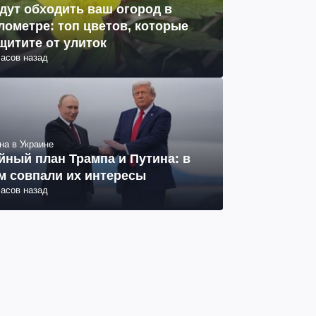
дут обходить ваш огород в
лометре: топ цветов, которые
щитите от улиток
часов назад
на в Украине
йный план Трампа и Путина: в
м совпали их интересы
часов назад