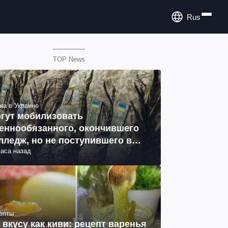
Rus
TOP News
на в Украине
гут мобилизовать
еннообязанного, окончившего
лледж, но не поступившего в
часа назад
з: объяснение юриста
епты
 вкусу как киви: рецепт варенья