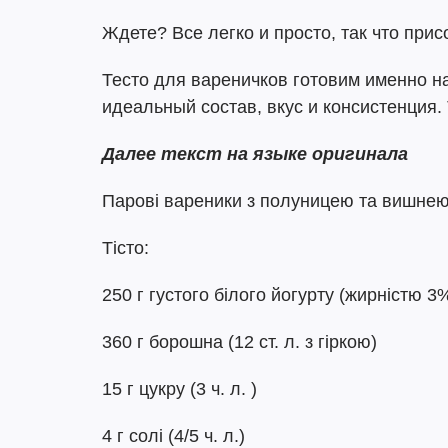
Ждете? Все легко и просто, так что прис
Тесто для вареничков готовим именно на 
идеальный состав, вкус и консистенция.
Далее текст на языке оригинала
Парові вареники з полуницею та вишне
Тісто:
250 г густого білого йогурту (жирністю 3
360 г борошна (12 ст. л. з гіркою)
15 г цукру (3 ч. л. )
4 г солі (4/5 ч. л.)