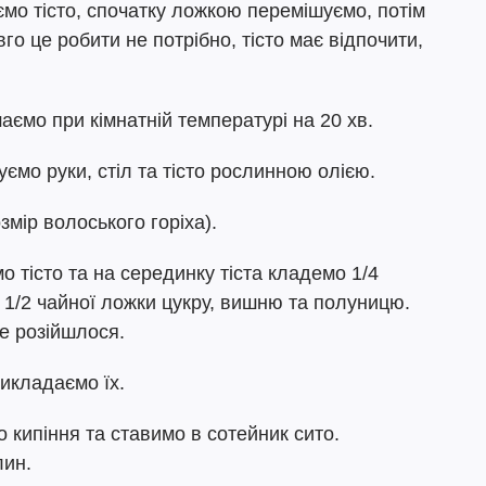
ємо тісто, спочатку ложкою перемішуємо, потім
го це робити не потрібно, тісто має відпочити,
аємо при кімнатній температурі на 20 хв.
мо руки, стіл та тісто рослинною олією.
змір волоського горіха).
 тісто та на серединку тіста кладемо 1/4
 1/2 чайної ложки цукру, вишню та полуницю.
не розійшлося.
икладаємо їх.
 кипіння та ставимо в сотейник сито.
лин.