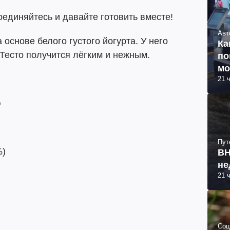
оединяйтесь и давайте готовить вместе!
Авт
основе белого густого йогурта. У него
Ка
 Тесто получится лёгким и нежным.
по
мо
21 
ю
Пут
%)
ВН
не
21 
Соц