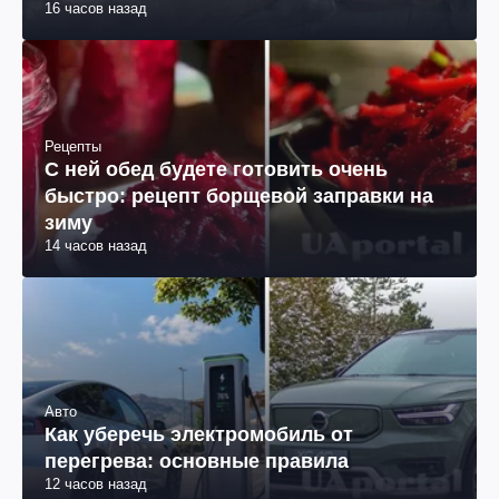
Наука
Не замерзает при минусе 50: в чем
загадка "мертвого озера" в Антарктиде
(фото)
16 часов назад
Рецепты
С ней обед будете готовить очень
быстро: рецепт борщевой заправки на
зиму
14 часов назад