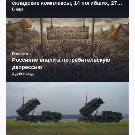
Война в Украине
РФ осуществила массированную атаку
на Киевщину: пылают логистические и
складские комплексы, 14 погибших, 27
Вчера
раненых (фото, видео)
Политика
Россияне впали в потребительскую
депрессию
2 дня назад