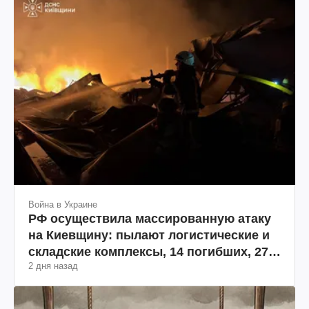
Война в Украине
РФ осуществила массированную атаку
на Киевщину: пылают логистические и
складские комплексы, 14 погибших, 27
2 дня назад
раненых (фото, видео)