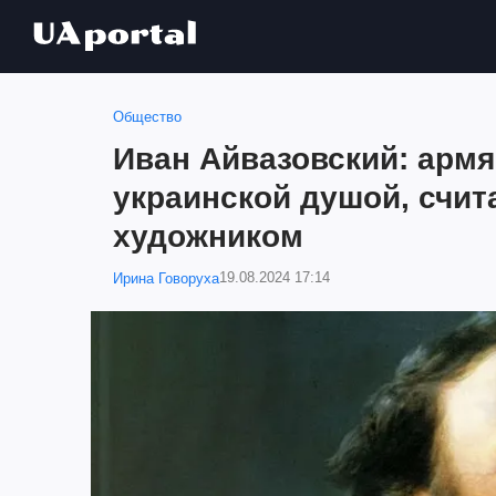
Общество
Иван Айвазовский: армя
украинской душой, счи
художником
19.08.2024 17:14
Ирина Говоруха