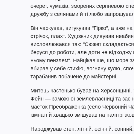
очерет, чумаків, зморених серпневою сп
дружбу з селянами й ті любо запрошувал
Він чаркував, вигукував "Гірко", а вже н
стрічок, плахт. Художник дивував неаби
висловлювався так: "Сюжет складається у
беруся до роботи, але доти не відходжу
ньому пензлем". Найцікавіше, що море за
вбирав у себе стихію, вогняну кулю, спо
тарабанив побачене до майстерні.
Митець частенько бував на Херсонщині. 
Фейн — заможної землевласниці та засно
маєток Преображенка (село Червоний Чаб
кімнаті й хвацько змішував на палітрі жов
Народжував степ: літній, осінній, сонний