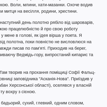
екою. Воли, млини, хати-мазанки. Охоче водив
и митця на весілля, родини, хрестини.
а наступний день полотно рябіло від шароварів,
якою працелюбністю й про свою роботу
 мене в голові, як ідея вірша у поета. Я
 від полотна, поки повністю не висловлюся на
вжди писав по пам’яті. Приходив на берег,
чиваючу Ведмідь-гору, випростаний кипарис та
Там творив на прохання поміщиці Софії Фальц-
вниці заповідника "Асканія-Нова". Приїздив у
ан Херсонської області), оселявся у власній
ту вохру з сієною.
, бадьорий, сухий, глевкий, одним словом,