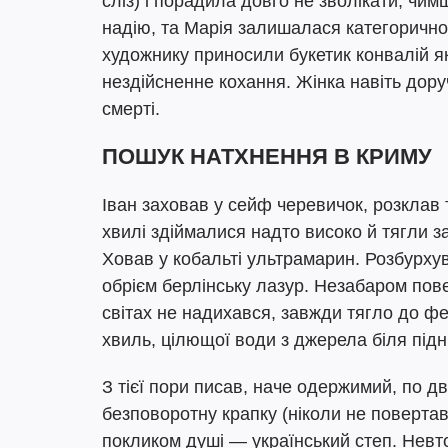
сліз) і порадила довго не зволікати, чи
надію, та Марія залишалася категорично
художнику приносили букетик конвалій я
нездійсненне кохання. Жінка навіть дору
смерті.
ПОШУК НАТХНЕННЯ В КРИМУ
Іван заховав у сейф черевичок, розклав 
хвилі здіймалися надто високо й тягли з
Ховав у кобальті ультрамарин. Розбурхув
обрієм берлінську лазур. Незабаром пове
світах не надихався, завжди тягло до ф
хвиль, цілющої води з джерела біля під
З тієї пори писав, наче одержимий, по 
безповоротну крапку (ніколи не поверта
покликом душі — український степ. Невт