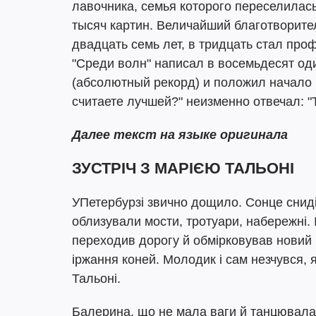
лавочника, семья которого переселилась
тысяч картин. Величайший благотворите
двадцать семь лет, в тридцать стал про
"Среди волн" написал в восемьдесят од
(абсолютный рекорд) и положил начало 
считаете лучшей?" неизменно отвечал: "Т
Далее текст на языке оригинала
ЗУСТРІЧ З МАРІЄЮ ТАЛЬОНІ
УПетербурзі звично дощило. Сонце сниділ
облизували мости, тротуари, набережні. 
переходив дорогу й обмірковував новий п
іржання коней. Молодик і сам незчувся, я
Тальоні.
Балерина, що не мала ваги й танцювала у