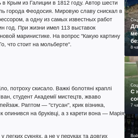
 в Крым из Галиции в 1812 году. Автор шести
ль города Феодосия. Мировую славу снискал в
фессором, а одну из самых известных работ
Соц
Дл
ин год. При жизни имел 113 выставок
ме
новой маринистике. На вопрос "Какую картину
бе
о, что стоит на мольберте".
8 ч
Соц
о, потроху скисало. Важкі болотяні краплі
С 
Іван, студент Академії мистецтв, жваво
со
ейзаж. Раптом — "стусан", крик візника,
7 ч
к опинився на бруківці, а з карети вона — Марія
 легких сукнях, а не у перуках та довгих
Вой