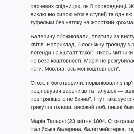
парчевих спідницях, як її попередниці. Ж
виключно силою м’язів ступні) та однією
туфельки без натяку на жорсткий крохма
Балерину обожнювали, платили за виступ 
квітів. Наприклад, білосніжну троянду 
легенди на кшталт такої: "Якось митники
не везе коштовності. Марія не розгубила
ноги. Мовляв, ось мої коштовності".
Отож, її боготворили, порівнювали з пір
поціновувач вареників та галушок — зали
повітрянішого не бачив". І тут така зуст
трикутна голова, високий лоб, пишні бак
Марія Тальоні (23 квітня 1804, Стокголь
італійська балерина, балетмейстерка, пе