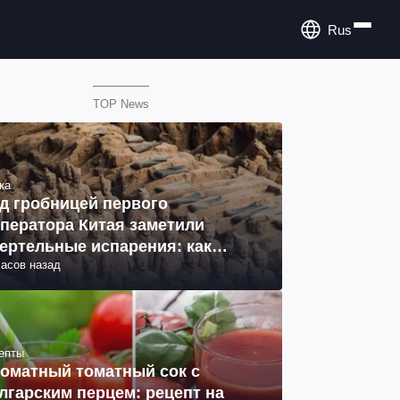
Rus
TOP News
ка
д гробницей первого
ператора Китая заметили
ертельные испарения: как
часов назад
разовались (фото)
епты
оматный томатный сок с
лгарским перцем: рецепт на