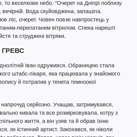
е, то веселкове небо. "Очерет на Дніпрі поблизу
 вечірній. Вода скуйовджена, запашіла.
мов ліс, очерет. Човен повзе навпростець у
атаним-перелатаним вітрилом. Спека нарешті
стя та струджені вітряки.
 ГРЕВС
днолітній Іван одружився. Обраницею стала
ького штабс-лікаря, яка працювала у знайомого
вопису й потрапив у тенета темноокої
в напрочуд серйозно. Учащав, затримувався,
вально кивала та все розмірковувала, котру з
ільного життя, а він узяв та й обрав їхню
я, як істинний артист. Закохався, як ніколи