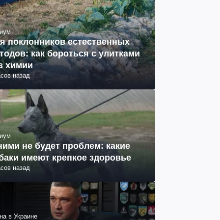
иум
я поклонников естественных
тодов: как бороться с улитками
з химии
асов назад
иум
ними не будет проблем: какие
баки имеют крепкое здоровье
асов назад
на в Украине