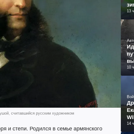
зи
13 
Авт
Ид
пу
вы
10 
Вой
Др
Ек
душой, считавшийся русским художником
Wi
14 
ря и степи. Родился в семье армянского