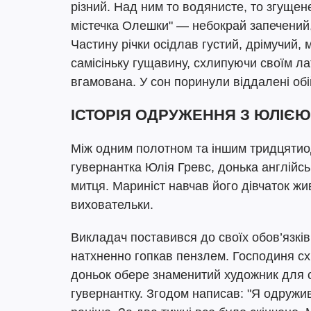
різний. Над ним то водянисте, то згущен
містечка Олешки" — небокрай запечений,
Частину річки осідлав густий, дрімучий, 
самісіньку гущавину, схлипуючи своїм л
вгамована. У сон поринули віддалені обій
ІСТОРІЯ ОДРУЖЕННЯ З ЮЛІЄЮ
Між одним полотном та іншим тридцятио
гувернантка Юлія Гревс, донька англійс
митця. Мариніст навчав його дівчаток жи
виховательки.
Викладач поставився до своїх обов’язкі
натхненно гопкав пензлем. Господиня сх
доньок обере знаменитий художник для сп
гувернантку. Згодом написав: "Я одруживс