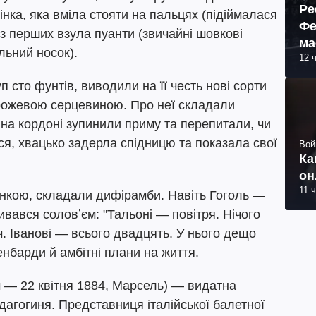
Ре
інка, яка вміла стояти на пальцях (підіймалася
Фе
 з перших взула пуанти (звичайні шовкові
ма
льний носок).
12 
пр
сто фунтів, виводили на її честь нові сорти
з рожевою серцевиною. Про неї складали
 на кордоні зупинили приму та перепитали, чи
ся, хвацько задерла спідницю та показала свої
Вой
Ка
он
11 
’їнкою, складали дифірамби. Навіть Гоголь —
вався соловʼєм: "Тальоні — повітря. Нічого
річ. Іванові — всього двадцять. У нього дещо
енбарди й амбітні плани на життя.
м — 22 квітня 1884, Марсель) — видатна
дагогиня. Представниця італійської балетної