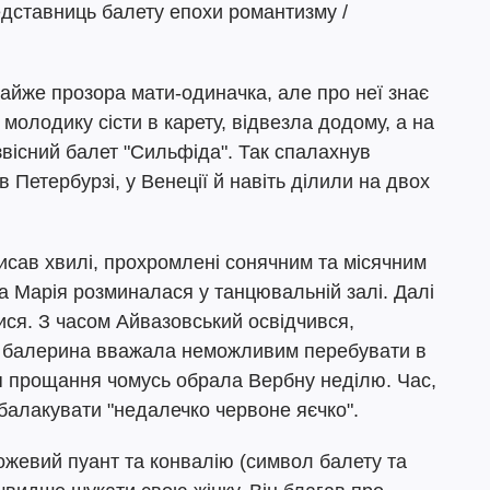
едставниць балету епохи романтизму /
майже прозора мати-одиначка, але про неї знає
молодику сісти в карету, відвезла додому, а на
вісний балет "Сильфіда". Так спалахнув
 Петербурзі, у Венеції й навіть ділили на двох
исав хвилі, прохромлені сонячним та місячним
, а Марія розминалася у танцювальній залі. Далі
ися. З часом Айвазовський освідчився,
бо балерина вважала неможливим перебувати в
я прощання чомусь обрала Вербну неділю. Час,
балакувати "недалечко червоне яєчко".
жевий пуант та конвалію (символ балету та