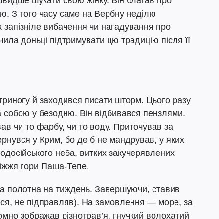
мшвидше шукати свою жінку. Він благав про
ю. З того часу саме на Вербну неділю
к запізніле вибачення чи нагадування про
чила доньці підтримувати цю традицію після її
триногу й заходився писати шторм. Цього разу
а собою у безодню. Він відбивався пензлями.
ав чи то фарбу, чи то воду. Приточував за
рнувся у Крим, бо де б не мандрував, у яких
еодосійського неба, витких закучерявлених
ніжжя гори Паша-Тепе.
два полотна на тиждень. Завершуючи, ставив
вся, не підправляв). На замовлення — море, за
омно зображав різнотрав’я, гнучкий волохатий