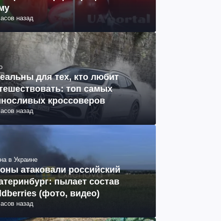
му
часов назад
о
еальны для тех, кто любит
тешествовать: топ самых
носливых кроссоверов
часов назад
на в Украине
оны атаковали российский
атеринбург: пылает состав
ldberries (фото, видео)
часов назад