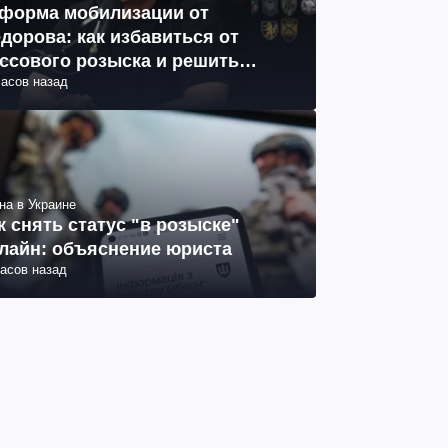
форма мобилизации от
дорова: как избавиться от
ссового розыска и решить
часов назад
облему СОЧ
на в Украине
к снять статус "в розыске"
лайн: объяснение юриста
часов назад